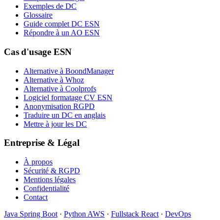
Exemples de DC
Glossaire
Guide complet DC ESN
Répondre à un AO ESN
Cas d'usage ESN
Alternative à BoondManager
Alternative à Whoz
Alternative à Coolprofs
Logiciel formatage CV ESN
Anonymisation RGPD
Traduire un DC en anglais
Mettre à jour les DC
Entreprise & Légal
À propos
Sécurité & RGPD
Mentions légales
Confidentialité
Contact
Java Spring Boot
·
Python AWS
·
Fullstack React
·
DevOps