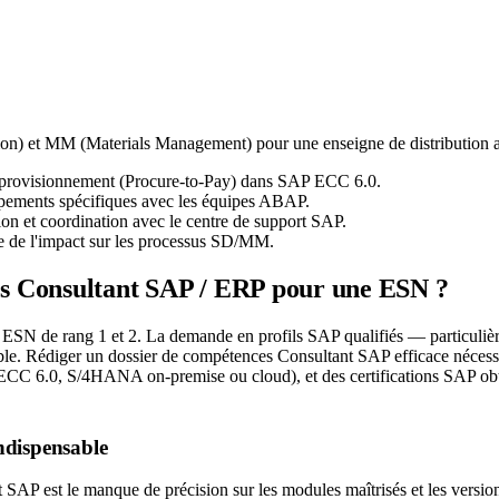
n) et MM (Materials Management) pour une enseigne de distribution al
approvisionnement (Procure-to-Pay) dans SAP ECC 6.0.
ppements spécifiques avec les équipes ABAP.
n et coordination avec le centre de support SAP.
 de l'impact sur les processus SD/MM.
s Consultant SAP / ERP pour une ESN ?
es ESN de rang 1 et 2. La demande en profils SAP qualifiés — particu
le. Rédiger un dossier de compétences Consultant SAP efficace nécessi
 6.0, S/4HANA on-premise ou cloud), et des certifications SAP obten
indispensable
SAP est le manque de précision sur les modules maîtrisés et les versions t