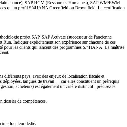
 PM (Maintenance), SAP HCM (Ressources Humaines), SAP WM/EWM
ences qu'un profil S/4HANA Greenfield ou Brownfield. La certification
thodologie projet SAP. SAP Activate (successeur de l'ancienne
t Run. Indiquer explicitement son expérience sur chacune de ces
nité pour les clients qui lancent des programmes S/4HANA. La maîtrise
ciant.
 différents pays, avec des enjeux de localisation fiscale et
déployées, langues de travail — car elles constituent un prérequis
stion, acheteurs) est également un critère distinctif : précisez le
n dossier de compétences.
n interlocuteur dédié.