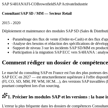
SAP S/4HANA
FI-CO
Brownfield
SAP Activate
Industrie
Consultant SAP SD / MM — Secteur Retail
2015 - 2020
Déploiement et maintenance des modules SAP SD (Sales & Distributio
·
Paramétrage des flux de vente (Order-to-Cash) et des flux d'
·
Analyse des besoins et rédaction des spécifications de dévelo
·
Support de niveau 3 sur les incidents SAP SD/MM en productio
·
Participation à la migration SAP ECC vers S/4HANA : analyse
Comment rédiger un dossier de compétence
Le marché du consulting SAP en France est l'un des plus porteurs d
SAP ECC en 2027 — est structurellement supérieure à l'offre disponib
(FI, CO, SD, MM, PP, WM, HCM…), des versions SAP travaillées (ECC
pourtant compétent lors d'un sourcing.
1. Préciser les modules SAP et les versions : la base 
L'erreur la plus fréquente dans les dossiers de compétences Consultant 