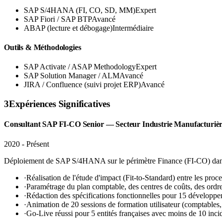
SAP S/4HANA (FI, CO, SD, MM)
Expert
SAP Fiori / SAP BTP
Avancé
ABAP (lecture et débogage)
Intermédiaire
Outils & Méthodologies
SAP Activate / ASAP Methodology
Expert
SAP Solution Manager / ALM
Avancé
JIRA / Confluence (suivi projet ERP)
Avancé
3
Expériences Significatives
Consultant SAP FI-CO Senior — Secteur Industrie Manufacturiè
2020 - Présent
Déploiement de SAP S/4HANA sur le périmètre Finance (FI-CO) dans le
·
Réalisation de l'étude d'impact (Fit-to-Standard) entre les pr
·
Paramétrage du plan comptable, des centres de coûts, des ordr
·
Rédaction des spécifications fonctionnelles pour 15 développe
·
Animation de 20 sessions de formation utilisateur (comptables
·
Go-Live réussi pour 5 entités françaises avec moins de 10 inc