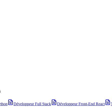
s
ython
Développeur Full Stack
Développeur Front-End React