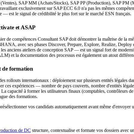
P SD (Ventes), SAP MM (Achats/Stocks), SAP PP (Production), SAP
ofil travaillant exclusivement sur SAP ECC 6.0 n'a pas les mêmes compét
 est le signal de crédibilité le plus fort sur le marché ESN français.
ctivate et ASAP
ier de compétences Consultant SAP doit démontrer la maîtrise de la mé
4HANA, avec ses phases Discover, Prepare, Explore, Realize, Deploy e
t les anciens ateliers de conception SAP — est un signal fort de moder
ALM) et la documentation des processus est également un atout différen
et de formation
 rollouts internationaux : déploiement sur plusieurs entités légales dans
er ces expériences — nombre de pays couverts, nombre d'entités légales 
a capacité à former les utilisateurs finaux (comptables, contrôleurs de ge
ngue des formations.
présélectionner vos candidats automatiquement avant même d'envoyer u
production de DC
structure, contextualise et formate vos dossiers avec u