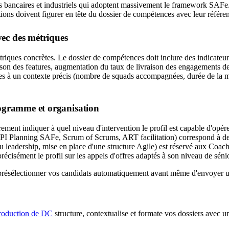
s bancaires et industriels qui adoptent massivement le framework SAFe
tions doivent figurer en tête du dossier de compétences avec leur référent
vec des métriques
ques concrètes. Le dossier de compétences doit inclure des indicateur
aison des features, augmentation du taux de livraison des engagements d
 à un contexte précis (nombre de squads accompagnées, durée de la missi
programme et organisation
ent indiquer à quel niveau d'intervention le profil est capable d'opére
(PI Planning SAFe, Scrum of Scrums, ART facilitation) correspond à de
u leadership, mise en place d'une structure Agile) est réservé aux Coac
isément le profil sur les appels d'offres adaptés à son niveau de sénio
présélectionner vos candidats automatiquement avant même d'envoyer u
production de DC
structure, contextualise et formate vos dossiers avec u