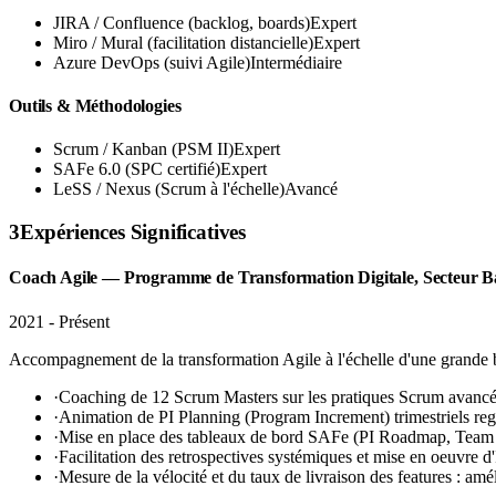
JIRA / Confluence (backlog, boards)
Expert
Miro / Mural (facilitation distancielle)
Expert
Azure DevOps (suivi Agile)
Intermédiaire
Outils & Méthodologies
Scrum / Kanban (PSM II)
Expert
SAFe 6.0 (SPC certifié)
Expert
LeSS / Nexus (Scrum à l'échelle)
Avancé
3
Expériences Significatives
Coach Agile — Programme de Transformation Digitale, Secteur B
2021 - Présent
Accompagnement de la transformation Agile à l'échelle d'une grande ba
·
Coaching de 12 Scrum Masters sur les pratiques Scrum avancée
·
Animation de PI Planning (Program Increment) trimestriels reg
·
Mise en place des tableaux de bord SAFe (PI Roadmap, Team I
·
Facilitation des retrospectives systémiques et mise en oeuvre 
·
Mesure de la vélocité et du taux de livraison des features : am