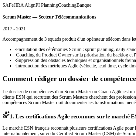
SAFe
JIRA Align
PI Planning
Coaching
Banque
Scrum Master — Secteur Télécommunications
2017 - 2021
Accompagnement de 3 squads produit d'un opérateur télécom dans leur t
·
Facilitation des cérémonies Scrum : sprint planning, daily stand
·
Coaching du Product Owner sur la priorisation du backlog et l'é
·
Suppression des obstacles techniques et organisationnels freina
·
Introduction des métriques Agile (vélocité, lead time, cycle ti
Comment rédiger un dossier de compétence
Le dossier de compétences d'un Scrum Master ou Coach Agile est un exe
clients ESN qui recrutent des Scrum Masters cherchent des professionn
compétences Scrum Master doit documenter les transformations menées
1. Les certifications Agile reconnues sur le marché 
Le marché ESN français reconnaît plusieurs certifications Agile pour 
internationalement, suivi du Certified Scrum Master (CSM) de Scrum A