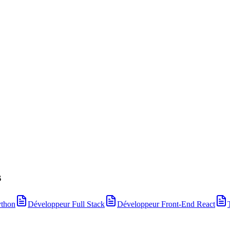
s
ython
Développeur Full Stack
Développeur Front-End React