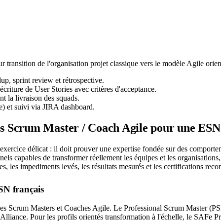
ransition de l'organisation projet classique vers le modèle Agile orien
up, sprint review et rétrospective.
criture de User Stories avec critères d'acceptance.
nt la livraison des squads.
me) et suivi via JIRA dashboard.
s Scrum Master / Coach Agile pour une ESN
rcice délicat : il doit prouver une expertise fondée sur des comporteme
els capables de transformer réellement les équipes et les organisation
, les impediments levés, les résultats mesurés et les certifications 
ESN français
les Scrum Masters et Coaches Agile. Le Professional Scrum Master (PSM I
lliance. Pour les profils orientés transformation à l'échelle, le SAF