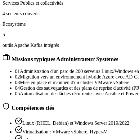
Services Publics et collectivités
4 secteurs couverts
Écosystème
5
outils Apache Kafka intégrés
Missions typiques
Administrateur Systèmes
01
Administration d'un parc de 200 serveurs Linux/Windows en
02
Migration vers un environnement hybride Azure avec AD C
03
Mise en place et maintien d'un cluster VMware vSphere
04
Gestion des sauvegardes et des plans de reprise d'activité (
05
Automatisation des tâches récurrentes avec Ansible et Power
Compétences clés
Linux (RHEL, Debian) et Windows Server 2019/2022
Virtualisation : VMware vSphere, Hyper-V