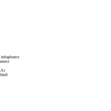
 infogérance
onnect
PRA)
Shell