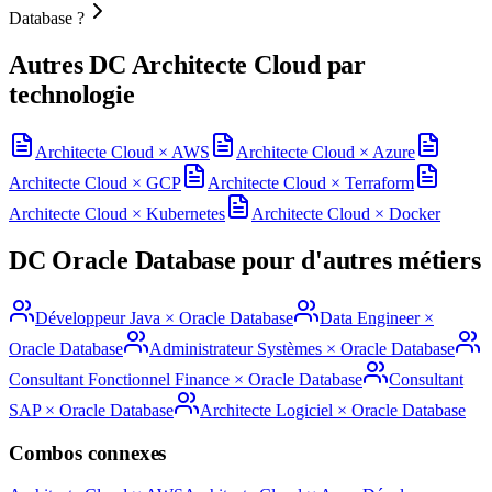
Database ?
Autres DC
Architecte Cloud
par
technologie
Architecte Cloud
×
AWS
Architecte Cloud
×
Azure
Architecte Cloud
×
GCP
Architecte Cloud
×
Terraform
Architecte Cloud
×
Kubernetes
Architecte Cloud
×
Docker
DC
Oracle Database
pour d'autres métiers
Développeur Java
×
Oracle Database
Data Engineer
×
Oracle Database
Administrateur Systèmes
×
Oracle Database
Consultant Fonctionnel Finance
×
Oracle Database
Consultant
SAP
×
Oracle Database
Architecte Logiciel
×
Oracle Database
Combos connexes