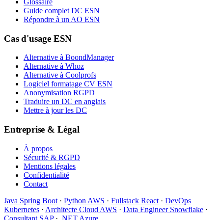
Glossaire
Guide complet DC ESN
Répondre à un AO ESN
Cas d'usage ESN
Alternative à BoondManager
Alternative à Whoz
Alternative à Coolprofs
Logiciel formatage CV ESN
Anonymisation RGPD
Traduire un DC en anglais
Mettre à jour les DC
Entreprise & Légal
À propos
Sécurité & RGPD
Mentions légales
Confidentialité
Contact
Java Spring Boot
·
Python AWS
·
Fullstack React
·
DevOps
Kubernetes
·
Architecte Cloud AWS
·
Data Engineer Snowflake
·
Consultant SAP
·
.NET Azure