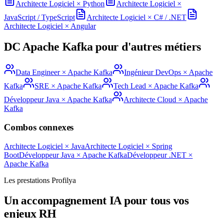
Architecte Logiciel
×
Python
Architecte Logiciel
×
JavaScript / TypeScript
Architecte Logiciel
×
C# / .NET
Architecte Logiciel
×
Angular
DC
Apache Kafka
pour d'autres métiers
Data Engineer
×
Apache Kafka
Ingénieur DevOps
×
Apache
Kafka
SRE
×
Apache Kafka
Tech Lead
×
Apache Kafka
Développeur Java
×
Apache Kafka
Architecte Cloud
×
Apache
Kafka
Combos connexes
Architecte Logiciel
×
Java
Architecte Logiciel
×
Spring
Boot
Développeur Java
×
Apache Kafka
Développeur .NET
×
Apache Kafka
Les prestations Profilya
Un accompagnement IA pour tous vos
enjeux RH