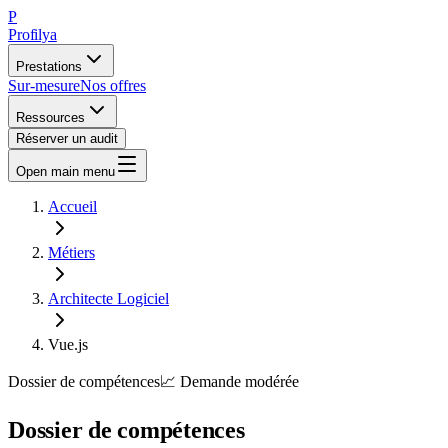
P
Profilya
Prestations
Sur-mesure
Nos offres
Ressources
Réserver un audit
Open main menu
Accueil
Métiers
Architecte Logiciel
Vue.js
Dossier de compétences
📈
Demande
modérée
Dossier de compétences