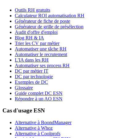
Outils RH gratuits
Calculateur ROI automatisation RH
Générateur de fiche de poste
Générateur de grille de présélection
Audit d'offre d'emploi
Blog RH & IA
Trier les CV par métier
Automatiser une tâche RH
Automatiser le recrutement
L'IA dans les RH
Automatiser ses process RH
DC par métier IT
DC par technologie
Exemples de DC
Glossaire
Guide complet DC ESN
Répondre à un AO ESN
Cas d'usage ESN
Alternative à BoondManager
Alternative à Whoz
Alternative à Coolprofs