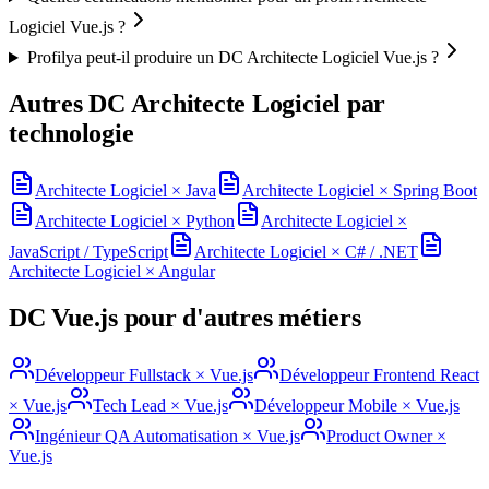
Logiciel Vue.js ?
Profilya peut-il produire un DC Architecte Logiciel Vue.js ?
Autres DC
Architecte Logiciel
par
technologie
Architecte Logiciel
×
Java
Architecte Logiciel
×
Spring Boot
Architecte Logiciel
×
Python
Architecte Logiciel
×
JavaScript / TypeScript
Architecte Logiciel
×
C# / .NET
Architecte Logiciel
×
Angular
DC
Vue.js
pour d'autres métiers
Développeur Fullstack
×
Vue.js
Développeur Frontend React
×
Vue.js
Tech Lead
×
Vue.js
Développeur Mobile
×
Vue.js
Ingénieur QA Automatisation
×
Vue.js
Product Owner
×
Vue.js