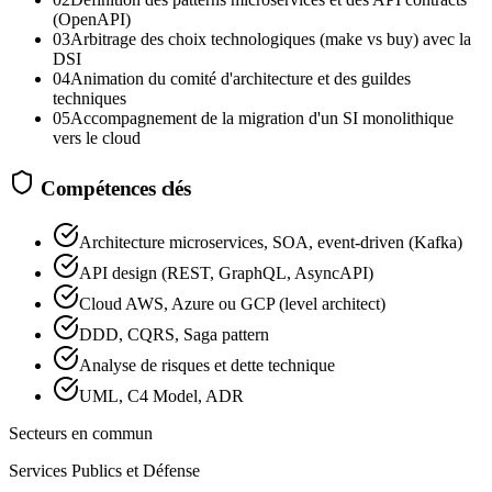
(OpenAPI)
03
Arbitrage des choix technologiques (make vs buy) avec la
DSI
04
Animation du comité d'architecture et des guildes
techniques
05
Accompagnement de la migration d'un SI monolithique
vers le cloud
Compétences clés
Architecture microservices, SOA, event-driven (Kafka)
API design (REST, GraphQL, AsyncAPI)
Cloud AWS, Azure ou GCP (level architect)
DDD, CQRS, Saga pattern
Analyse de risques et dette technique
UML, C4 Model, ADR
Secteurs en commun
Services Publics et Défense