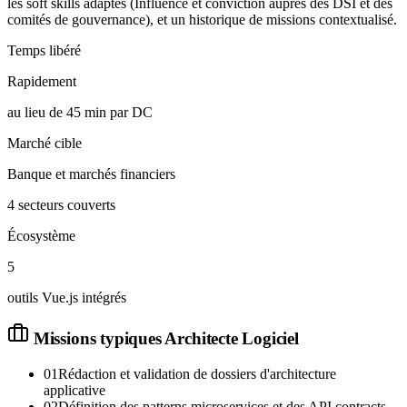
les soft skills adaptés (Influence et conviction auprès des DSI et des
comités de gouvernance), et un historique de missions contextualisé.
Temps libéré
Rapidement
au lieu de 45 min par DC
Marché cible
Banque et marchés financiers
4 secteurs couverts
Écosystème
5
outils Vue.js intégrés
Missions typiques
Architecte Logiciel
01
Rédaction et validation de dossiers d'architecture
applicative
02
Définition des patterns microservices et des API contracts