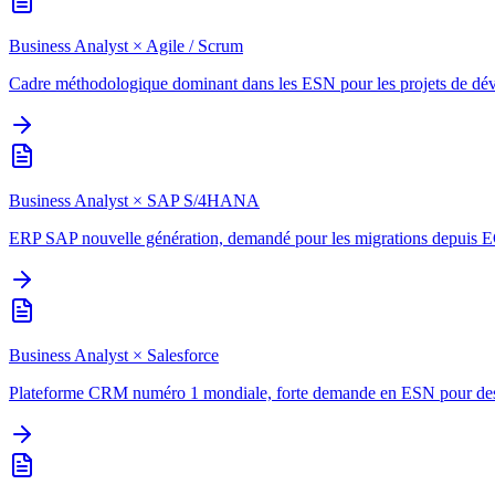
Business Analyst
×
Agile / Scrum
Cadre méthodologique dominant dans les ESN pour les projets de déve
Business Analyst
×
SAP S/4HANA
ERP SAP nouvelle génération, demandé pour les migrations depuis E
Business Analyst
×
Salesforce
Plateforme CRM numéro 1 mondiale, forte demande en ESN pour des i