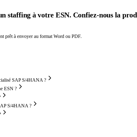
un staffing à votre ESN. Confiez-nous la pro
ment prêt à envoyer au format Word ou PDF.
pécialisé SAP S/4HANA ?
ne ESN ?
?
st SAP S/4HANA ?
?