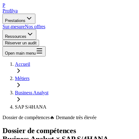
P
Profilya
Prestations
Sur-mesure
Nos offres
Ressources
Réserver un audit
Open main menu
Accueil
Métiers
Business Analyst
SAP S/4HANA
Dossier de compétences
🔥
Demande
très élevée
Dossier de compétences
Business Analyst
×
SAP S/4HANA