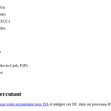
cis
nte)
t ECC)
tées
)
rder-to-Cash, P2P)
es
ercutant
tout votre recrutement avec l'IA
et intégrer ces DC dans un processus 