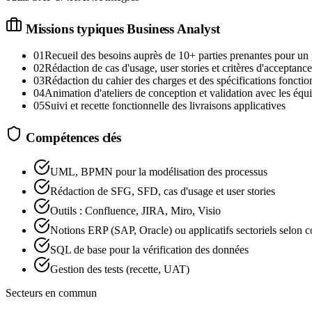
Missions typiques
Business Analyst
01
Recueil des besoins auprès de 10+ parties prenantes pour un 
02
Rédaction de cas d'usage, user stories et critères d'acceptance
03
Rédaction du cahier des charges et des spécifications fonctio
04
Animation d'ateliers de conception et validation avec les équ
05
Suivi et recette fonctionnelle des livraisons applicatives
Compétences clés
UML, BPMN pour la modélisation des processus
Rédaction de SFG, SFD, cas d'usage et user stories
Outils : Confluence, JIRA, Miro, Visio
Notions ERP (SAP, Oracle) ou applicatifs sectoriels selon c
SQL de base pour la vérification des données
Gestion des tests (recette, UAT)
Secteurs en commun