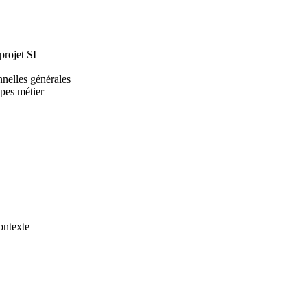
projet SI
nnelles générales
ipes métier
ontexte