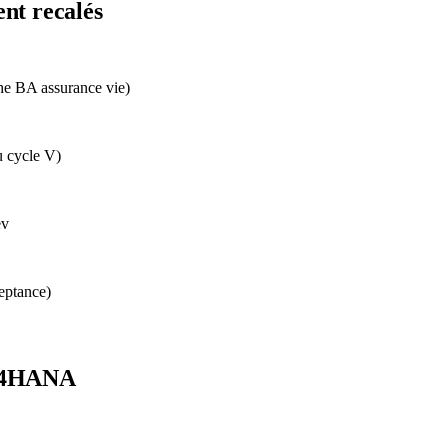
nt recalés
che BA assurance vie)
u cycle V)
ev
ceptance)
/4HANA