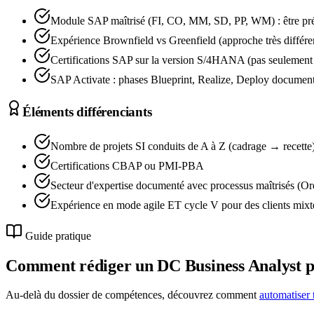
Module SAP maîtrisé (FI, CO, MM, SD, PP, WM) : être pré
Expérience Brownfield vs Greenfield (approche très différe
Certifications SAP sur la version S/4HANA (pas seulemen
SAP Activate : phases Blueprint, Realize, Deploy documen
Éléments différenciants
Nombre de projets SI conduits de A à Z (cadrage → recette
Certifications CBAP ou PMI-PBA
Secteur d'expertise documenté avec processus maîtrisés (O
Expérience en mode agile ET cycle V pour des clients mixt
Guide pratique
Comment rédiger un DC
Business Analyst
p
Au-delà du dossier de compétences, découvrez comment
automatiser 