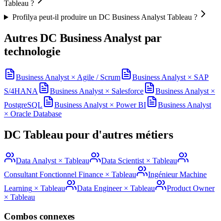
Tableau ?
Profilya peut-il produire un DC Business Analyst Tableau ?
Autres DC
Business Analyst
par
technologie
Business Analyst
×
Agile / Scrum
Business Analyst
×
SAP
S/4HANA
Business Analyst
×
Salesforce
Business Analyst
×
PostgreSQL
Business Analyst
×
Power BI
Business Analyst
×
Oracle Database
DC
Tableau
pour d'autres métiers
Data Analyst
×
Tableau
Data Scientist
×
Tableau
Consultant Fonctionnel Finance
×
Tableau
Ingénieur Machine
Learning
×
Tableau
Data Engineer
×
Tableau
Product Owner
×
Tableau
Combos connexes