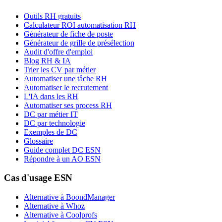
Outils RH gratuits
Calculateur ROI automatisation RH
Générateur de fiche de poste
Générateur de grille de présélection
Audit d'offre d'emploi
Blog RH & IA
Trier les CV par métier
Automatiser une tâche RH
Automatiser le recrutement
L'IA dans les RH
Automatiser ses process RH
DC par métier IT
DC par technologie
Exemples de DC
Glossaire
Guide complet DC ESN
Répondre à un AO ESN
Cas d'usage ESN
Alternative à BoondManager
Alternative à Whoz
Alternative à Coolprofs