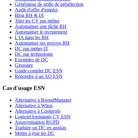
Générateur de grille de présélection
Audit d'offre d'emploi
Blog RH & IA
Trier les CV par métier
Automatiser une tâche RH
Automatiser le recrutement
L'IA dans les RH
Automatiser ses process RH
DC par métier IT
DC par technologie
Exemples de DC
Glossaire
Guide complet DC ESN
Répondre à un AO ESN
Cas d'usage ESN
Alternative à BoondManager
Alternative à Whoz
Alternative à Coolprofs
Logiciel formatage CV ESN
Anonymisation RGPD
Traduire un DC en anglais
Mettre à jour les DC