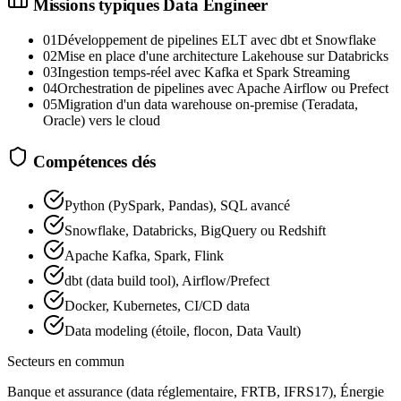
Missions typiques
Data Engineer
01
Développement de pipelines ELT avec dbt et Snowflake
02
Mise en place d'une architecture Lakehouse sur Databricks
03
Ingestion temps-réel avec Kafka et Spark Streaming
04
Orchestration de pipelines avec Apache Airflow ou Prefect
05
Migration d'un data warehouse on-premise (Teradata,
Oracle) vers le cloud
Compétences clés
Python (PySpark, Pandas), SQL avancé
Snowflake, Databricks, BigQuery ou Redshift
Apache Kafka, Spark, Flink
dbt (data build tool), Airflow/Prefect
Docker, Kubernetes, CI/CD data
Data modeling (étoile, flocon, Data Vault)
Secteurs en commun
Banque et assurance (data réglementaire, FRTB, IFRS17), Énergie