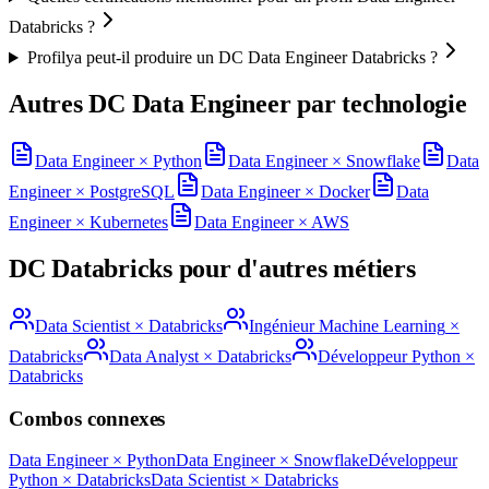
Databricks ?
Profilya peut-il produire un DC Data Engineer Databricks ?
Autres DC
Data Engineer
par technologie
Data Engineer
×
Python
Data Engineer
×
Snowflake
Data
Engineer
×
PostgreSQL
Data Engineer
×
Docker
Data
Engineer
×
Kubernetes
Data Engineer
×
AWS
DC
Databricks
pour d'autres métiers
Data Scientist
×
Databricks
Ingénieur Machine Learning
×
Databricks
Data Analyst
×
Databricks
Développeur Python
×
Databricks
Combos connexes
Data Engineer
×
Python
Data Engineer
×
Snowflake
Développeur
Python
×
Databricks
Data Scientist
×
Databricks