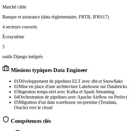
Marché cible
Banque et assurance (data réglementaire, FRTB, IFRS17)
4 secteurs couverts
Écosystème
5
outils Django intégrés
Missions typiques
Data Engineer
01
Développement de pipelines ELT avec dbt et Snowflake
02
Mise en place d'une architecture Lakehouse sur Databricks
03
Ingestion temps-réel avec Kafka et Spark Streaming
04
Orchestration de pipelines avec Apache Airflow ou Prefect
05
Migration d'un data warehouse on-premise (Teradata,
Oracle) vers le cloud
Compétences clés