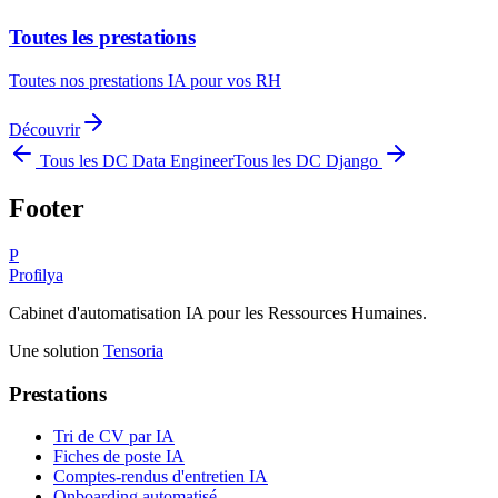
Toutes les prestations
Toutes nos prestations IA pour vos RH
Découvrir
Tous les DC
Data Engineer
Tous les DC
Django
Footer
P
Profilya
Cabinet d'automatisation IA pour les Ressources Humaines.
Une solution
Tensoria
Prestations
Tri de CV par IA
Fiches de poste IA
Comptes-rendus d'entretien IA
Onboarding automatisé