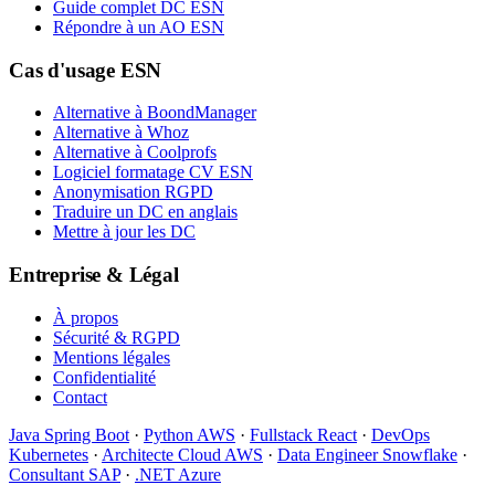
Guide complet DC ESN
Répondre à un AO ESN
Cas d'usage ESN
Alternative à BoondManager
Alternative à Whoz
Alternative à Coolprofs
Logiciel formatage CV ESN
Anonymisation RGPD
Traduire un DC en anglais
Mettre à jour les DC
Entreprise & Légal
À propos
Sécurité & RGPD
Mentions légales
Confidentialité
Contact
Java Spring Boot
·
Python AWS
·
Fullstack React
·
DevOps
Kubernetes
·
Architecte Cloud AWS
·
Data Engineer Snowflake
·
Consultant SAP
·
.NET Azure