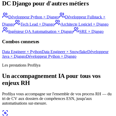
DC
Django
pour d'autres métiers
Développeur Python
×
Django
Développeur Fullstack
×
Django
Tech Lead
×
Django
Architecte Logiciel
×
Django
Ingénieur QA Automatisation
×
Django
SRE
×
Django
Combos connexes
Data Engineer
×
Python
Data Engineer
×
Snowflake
Développeur
Java
×
Django
Développeur Python
×
Django
Les prestations Profilya
Un accompagnement IA pour tous vos
enjeux RH
Profilya vous accompagne sur l'ensemble de vos process RH — du
tri de CV aux dossiers de compétences ESN, jusqu'aux
automatisations sur-mesure.