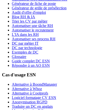
Générateur de fiche de poste
Générateur de grille de présélection
Audit d'offre d'emploi
Blog RH & IA
Trier les CV par métier
Automatiser une tâche RH
Automatiser le recrutement
L'IA dans les RH
Automatiser ses process RH
DC par métier IT
DC par technologie
Exemples de DC
Glossaire
Guide complet DC ESN
Répondre à un AO ESN
Cas d'usage ESN
Alternative à BoondManager
Alternative à Whoz
Alternative à Coolprofs
Logiciel formatage CV ESN
Anonymisation RGPD
Traduire un DC en anglais