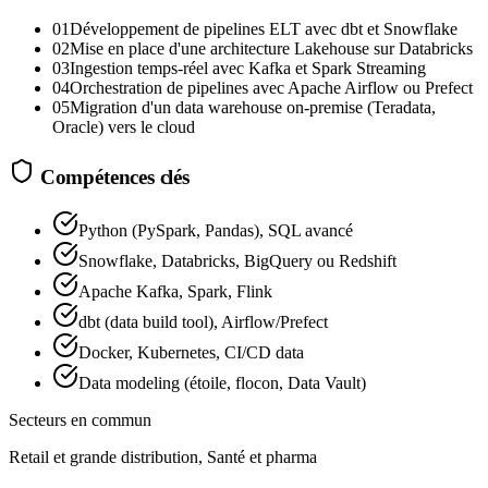
01
Développement de pipelines ELT avec dbt et Snowflake
02
Mise en place d'une architecture Lakehouse sur Databricks
03
Ingestion temps-réel avec Kafka et Spark Streaming
04
Orchestration de pipelines avec Apache Airflow ou Prefect
05
Migration d'un data warehouse on-premise (Teradata,
Oracle) vers le cloud
Compétences clés
Python (PySpark, Pandas), SQL avancé
Snowflake, Databricks, BigQuery ou Redshift
Apache Kafka, Spark, Flink
dbt (data build tool), Airflow/Prefect
Docker, Kubernetes, CI/CD data
Data modeling (étoile, flocon, Data Vault)
Secteurs en commun
Retail et grande distribution, Santé et pharma