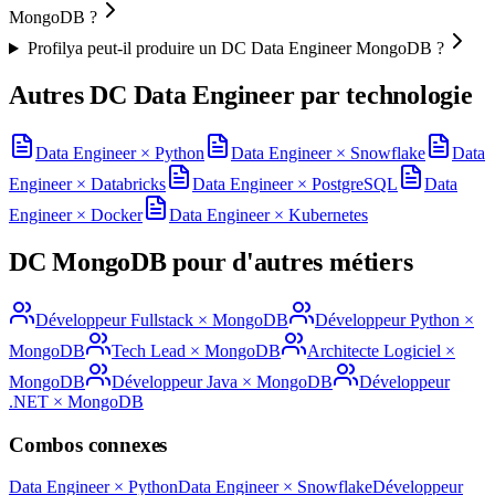
MongoDB ?
Profilya peut-il produire un DC Data Engineer MongoDB ?
Autres DC
Data Engineer
par technologie
Data Engineer
×
Python
Data Engineer
×
Snowflake
Data
Engineer
×
Databricks
Data Engineer
×
PostgreSQL
Data
Engineer
×
Docker
Data Engineer
×
Kubernetes
DC
MongoDB
pour d'autres métiers
Développeur Fullstack
×
MongoDB
Développeur Python
×
MongoDB
Tech Lead
×
MongoDB
Architecte Logiciel
×
MongoDB
Développeur Java
×
MongoDB
Développeur
.NET
×
MongoDB
Combos connexes
Data Engineer
×
Python
Data Engineer
×
Snowflake
Développeur