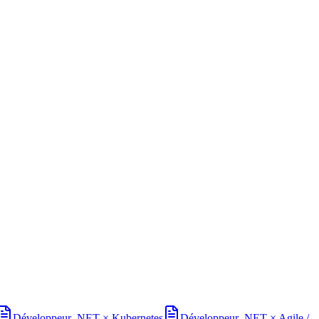
Développeur .NET
×
Kubernetes
Développeur .NET
×
Agile /