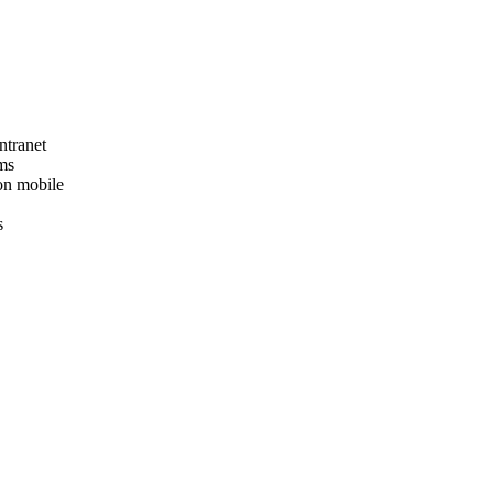
ntranet
ms
on mobile
s