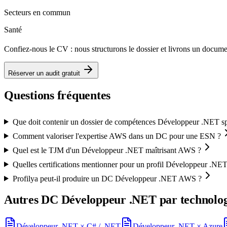
Secteurs en commun
Santé
Confiez-nous le CV : nous structurons le dossier et livrons un docu
Réserver un audit gratuit
Questions fréquentes
Que doit contenir un dossier de compétences Développeur .NET s
Comment valoriser l'expertise AWS dans un DC pour une ESN ?
Quel est le TJM d'un Développeur .NET maîtrisant AWS ?
Quelles certifications mentionner pour un profil Développeur .N
Profilya peut-il produire un DC Développeur .NET AWS ?
Autres DC
Développeur .NET
par technolo
Développeur .NET
×
C# / .NET
Développeur .NET
×
Azure