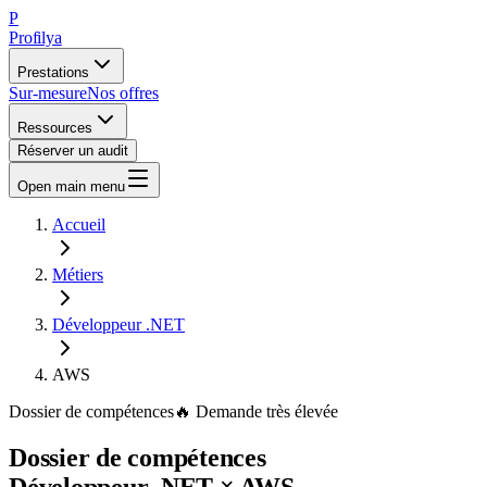
P
Profilya
Prestations
Sur-mesure
Nos offres
Ressources
Réserver un audit
Open main menu
Accueil
Métiers
Développeur .NET
AWS
Dossier de compétences
🔥
Demande
très élevée
Dossier de compétences
Développeur .NET
×
AWS