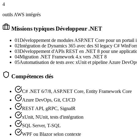
4
outils AWS intégrés
Missions typiques
Développeur .NET
01
Développement de modules ASP.NET Core pour un portail i
02
Intégration de Dynamics 365 avec des SI legacy C# WinFor
03
Développement d'APIs REST en .NET 8 pour une applicati
04
Migration .NET Framework 4.x vers .NET 8
05
Automatisation de tests avec xUnit et pipeline Azure DevOp
Compétences clés
C# .NET 6/7/8, ASP.NET Core, Entity Framework Core
Azure DevOps, Git, CI/CD
REST API, gRPC, SignalR
xUnit, NUnit, tests d'intégration
SQL Server, T-SQL
WPF ou Blazor selon contexte