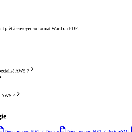
ment prêt à envoyer au format Word ou PDF.
pécialisé AWS ?
ET AWS ?
gie
Développeur .NET
×
Docker
Développeur .NET
×
PostgreSQL