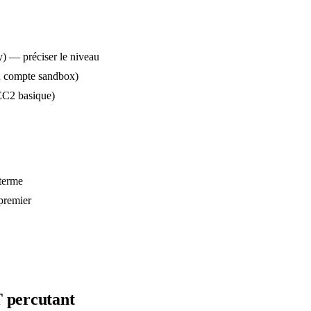
 — préciser le niveau
n compte sandbox)
EC2 basique)
terme
premier
T
percutant