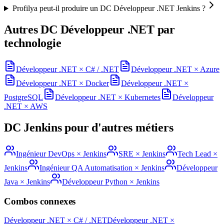
Profilya peut-il produire un DC Développeur .NET Jenkins ?
Autres DC
Développeur .NET
par
technologie
Développeur .NET
×
C# / .NET
Développeur .NET
×
Azure
Développeur .NET
×
Docker
Développeur .NET
×
PostgreSQL
Développeur .NET
×
Kubernetes
Développeur
.NET
×
AWS
DC
Jenkins
pour d'autres métiers
Ingénieur DevOps
×
Jenkins
SRE
×
Jenkins
Tech Lead
×
Jenkins
Ingénieur QA Automatisation
×
Jenkins
Développeur
Java
×
Jenkins
Développeur Python
×
Jenkins
Combos connexes
Développeur .NET
×
C# / .NET
Développeur .NET
×