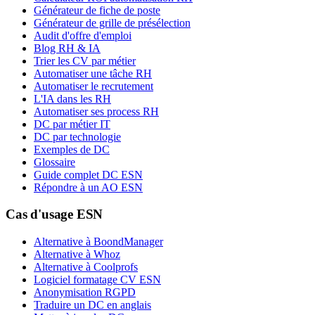
Générateur de fiche de poste
Générateur de grille de présélection
Audit d'offre d'emploi
Blog RH & IA
Trier les CV par métier
Automatiser une tâche RH
Automatiser le recrutement
L'IA dans les RH
Automatiser ses process RH
DC par métier IT
DC par technologie
Exemples de DC
Glossaire
Guide complet DC ESN
Répondre à un AO ESN
Cas d'usage ESN
Alternative à BoondManager
Alternative à Whoz
Alternative à Coolprofs
Logiciel formatage CV ESN
Anonymisation RGPD
Traduire un DC en anglais