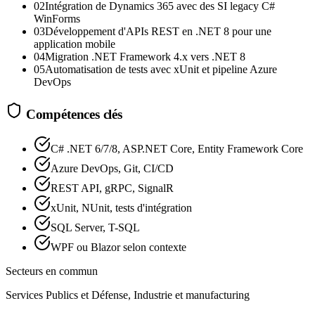
02
Intégration de Dynamics 365 avec des SI legacy C#
WinForms
03
Développement d'APIs REST en .NET 8 pour une
application mobile
04
Migration .NET Framework 4.x vers .NET 8
05
Automatisation de tests avec xUnit et pipeline Azure
DevOps
Compétences clés
C# .NET 6/7/8, ASP.NET Core, Entity Framework Core
Azure DevOps, Git, CI/CD
REST API, gRPC, SignalR
xUnit, NUnit, tests d'intégration
SQL Server, T-SQL
WPF ou Blazor selon contexte
Secteurs en commun
Services Publics et Défense, Industrie et manufacturing