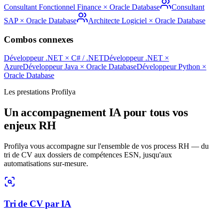
Consultant Fonctionnel Finance
×
Oracle Database
Consultant
SAP
×
Oracle Database
Architecte Logiciel
×
Oracle Database
Combos connexes
Développeur .NET
×
C# / .NET
Développeur .NET
×
Azure
Développeur Java
×
Oracle Database
Développeur Python
×
Oracle Database
Les prestations Profilya
Un accompagnement IA pour tous vos
enjeux RH
Profilya vous accompagne sur l'ensemble de vos process RH — du
tri de CV aux dossiers de compétences ESN, jusqu'aux
automatisations sur-mesure.
Tri de CV par IA