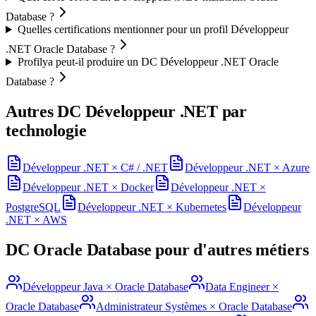
Database ?
Quelles certifications mentionner pour un profil Développeur
.NET Oracle Database ?
Profilya peut-il produire un DC Développeur .NET Oracle
Database ?
Autres DC
Développeur .NET
par
technologie
Développeur .NET
×
C# / .NET
Développeur .NET
×
Azure
Développeur .NET
×
Docker
Développeur .NET
×
PostgreSQL
Développeur .NET
×
Kubernetes
Développeur
.NET
×
AWS
DC
Oracle Database
pour d'autres métiers
Développeur Java
×
Oracle Database
Data Engineer
×
Oracle Database
Administrateur Systèmes
×
Oracle Database