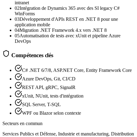
intranet
02
Intégration de Dynamics 365 avec des SI legacy C#
WinForms
03
Développement d'APIs REST en .NET 8 pour une
application mobile
04
Migration .NET Framework 4.x vers .NET 8
05
Automatisation de tests avec xUnit et pipeline Azure
DevOps
Compétences clés
C# .NET 6/7/8, ASP.NET Core, Entity Framework Core
Azure DevOps, Git, CI/CD
REST API, gRPC, SignalR
xUnit, NUnit, tests d'intégration
SQL Server, T-SQL
WPF ou Blazor selon contexte
Secteurs en commun
Services Publics et Défense, Industrie et manufacturing, Distribution