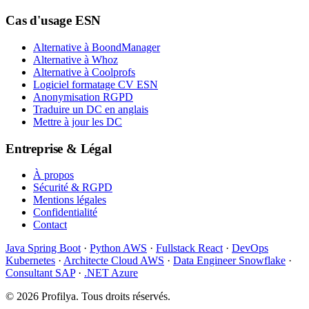
Cas d'usage ESN
Alternative à BoondManager
Alternative à Whoz
Alternative à Coolprofs
Logiciel formatage CV ESN
Anonymisation RGPD
Traduire un DC en anglais
Mettre à jour les DC
Entreprise & Légal
À propos
Sécurité & RGPD
Mentions légales
Confidentialité
Contact
Java Spring Boot
·
Python AWS
·
Fullstack React
·
DevOps
Kubernetes
·
Architecte Cloud AWS
·
Data Engineer Snowflake
·
Consultant SAP
·
.NET Azure
©
2026
Profilya. Tous droits réservés.