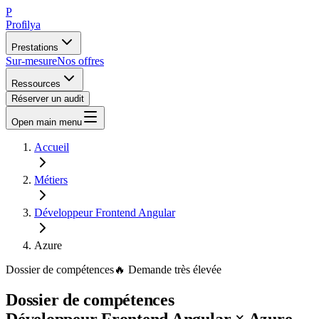
P
Profilya
Prestations
Sur-mesure
Nos offres
Ressources
Réserver un audit
Open main menu
Accueil
Métiers
Développeur Frontend Angular
Azure
Dossier de compétences
🔥
Demande
très élevée
Dossier de compétences
Développeur Frontend Angular
×
Azure