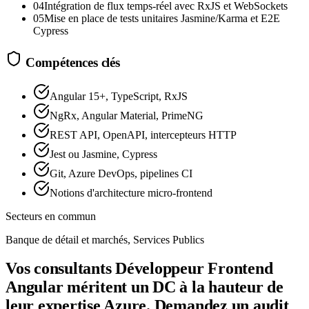
04
Intégration de flux temps-réel avec RxJS et WebSockets
05
Mise en place de tests unitaires Jasmine/Karma et E2E
Cypress
Compétences clés
Angular 15+, TypeScript, RxJS
NgRx, Angular Material, PrimeNG
REST API, OpenAPI, intercepteurs HTTP
Jest ou Jasmine, Cypress
Git, Azure DevOps, pipelines CI
Notions d'architecture micro-frontend
Secteurs en commun
Banque de détail et marchés, Services Publics
Vos consultants Développeur Frontend
Angular méritent un DC à la hauteur de
leur expertise Azure. Demandez un audit