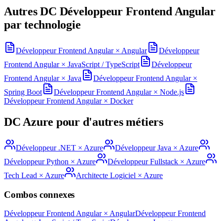
Autres DC
Développeur Frontend Angular
par technologie
Développeur Frontend Angular
×
Angular
Développeur
Frontend Angular
×
JavaScript / TypeScript
Développeur
Frontend Angular
×
Java
Développeur Frontend Angular
×
Spring Boot
Développeur Frontend Angular
×
Node.js
Développeur Frontend Angular
×
Docker
DC
Azure
pour d'autres métiers
Développeur .NET
×
Azure
Développeur Java
×
Azure
Développeur Python
×
Azure
Développeur Fullstack
×
Azure
Tech Lead
×
Azure
Architecte Logiciel
×
Azure
Combos connexes
Développeur Frontend Angular
×
Angular
Développeur Frontend