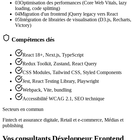
03
Optimisation des performances (Core Web Vitals, lazy
loading, code splitting)
04
Migration d'un frontend jQuery legacy vers React
05
Intégration de librairies de visualisation (D3.js, Recharts,
Victory)
Compétences clés
React 18+, Next.js, TypeScript
Redux Toolkit, Zustand, React Query
CSS Modules, Tailwind CSS, Styled Components
Jest, React Testing Library, Playwright
Webpack, Vite, bundling
Accessibilité WCAG 2.1, SEO technique
Secteurs en commun
Fintech et assurance digitale, Retail et e-commerce, Médias et
publishing
Vos consultants Développeur Frontend