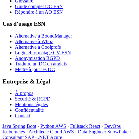
Glossaire
Guide complet DC ESN
Répondre à un AO ESN
Cas d'usage ESN
Alternative à BoondManager
Alternative à Whoz
Alternative à Coolprofs
Logiciel formatage CV ESN
Anonymisation RGPD
Traduire un DC en anglais
Mettre à jour les DC
Entreprise & Légal
À propos
Sécurité & RGPD
Mentions légales
Confidentialité
Contact
Java Spring Boot
·
Python AWS
·
Fullstack React
·
DevOps
Kubernetes
·
Architecte Cloud AWS
·
Data Engineer Snowflake
·
Consultant SAP
·
.NET Azure