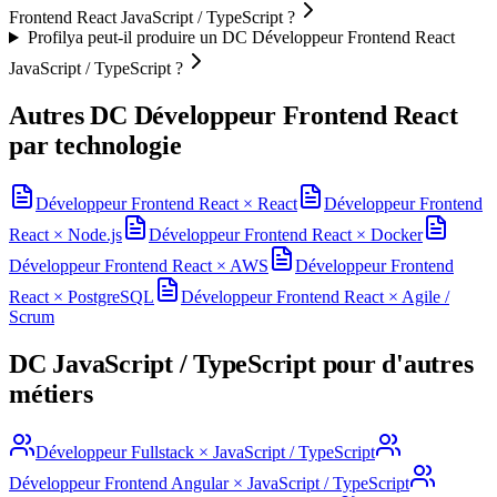
Frontend React JavaScript / TypeScript ?
Profilya peut-il produire un DC Développeur Frontend React
JavaScript / TypeScript ?
Autres DC
Développeur Frontend React
par technologie
Développeur Frontend React
×
React
Développeur Frontend
React
×
Node.js
Développeur Frontend React
×
Docker
Développeur Frontend React
×
AWS
Développeur Frontend
React
×
PostgreSQL
Développeur Frontend React
×
Agile /
Scrum
DC
JavaScript / TypeScript
pour d'autres
métiers
Développeur Fullstack
×
JavaScript / TypeScript
Développeur Frontend Angular
×
JavaScript / TypeScript