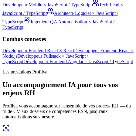
Développeur Mobile
×
JavaScript / TypeScript
Tech Lead
×
JavaScript / TypeScript
Architecte Logiciel
×
JavaScript /
TypeScript
Ingénieur QA Automatisation
×
JavaScript /
TypeScript
Combos connexes
Développeur Frontend React
×
React
Développeur Frontend React
×
Node.js
Développeur Fullstack
×
JavaScript /
TypeScript
Développeur Frontend Angular
×
JavaScript / TypeScript
Les prestations Profilya
Un accompagnement IA pour tous vos
enjeux RH
Profilya vous accompagne sur l'ensemble de vos process RH — du
tri de CV aux dossiers de compétences ESN, jusqu'aux
automatisations sur-mesure.