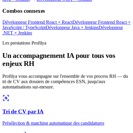
Combos connexes
Développeur Frontend React
×
React
Développeur Frontend React
×
JavaScript / TypeScript
Développeur Java
×
Jenkins
Développeur
.NET
×
Jenkins
Les prestations Profilya
Un accompagnement IA pour tous vos
enjeux RH
Profilya vous accompagne sur l'ensemble de vos process RH — du
tri de CV aux dossiers de compétences ESN, jusqu'aux
automatisations sur-mesure.
Tri de CV par IA
Présélection & matching automatique des candidatures