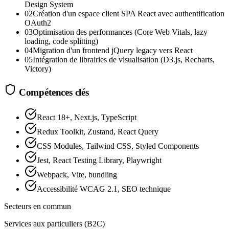
Design System
02
Création d'un espace client SPA React avec authentification
OAuth2
03
Optimisation des performances (Core Web Vitals, lazy
loading, code splitting)
04
Migration d'un frontend jQuery legacy vers React
05
Intégration de librairies de visualisation (D3.js, Recharts,
Victory)
Compétences clés
React 18+, Next.js, TypeScript
Redux Toolkit, Zustand, React Query
CSS Modules, Tailwind CSS, Styled Components
Jest, React Testing Library, Playwright
Webpack, Vite, bundling
Accessibilité WCAG 2.1, SEO technique
Secteurs en commun
Services aux particuliers (B2C)