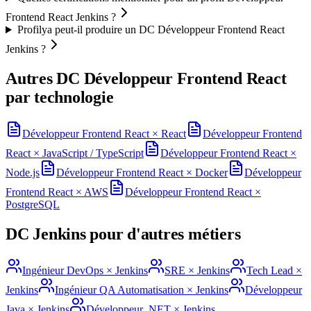
Frontend React Jenkins ?
Profilya peut-il produire un DC Développeur Frontend React
Jenkins ?
Autres DC
Développeur Frontend React
par technologie
Développeur Frontend React
×
React
Développeur Frontend
React
×
JavaScript / TypeScript
Développeur Frontend React
×
Node.js
Développeur Frontend React
×
Docker
Développeur
Frontend React
×
AWS
Développeur Frontend React
×
PostgreSQL
DC
Jenkins
pour d'autres métiers
Ingénieur DevOps
×
Jenkins
SRE
×
Jenkins
Tech Lead
×
Jenkins
Ingénieur QA Automatisation
×
Jenkins
Développeur
Java
×
Jenkins
Développeur .NET
×
Jenkins