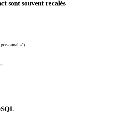
act
sont souvent recalés
 personnalisé)
ic
reSQL