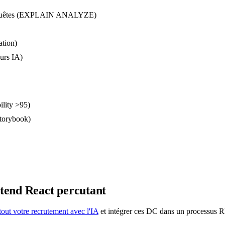
e requêtes (EXPLAIN ANALYZE)
ation)
eurs IA)
lity >95)
Storybook)
tend React
percutant
tout votre recrutement avec l'IA
et intégrer ces DC dans un processus 