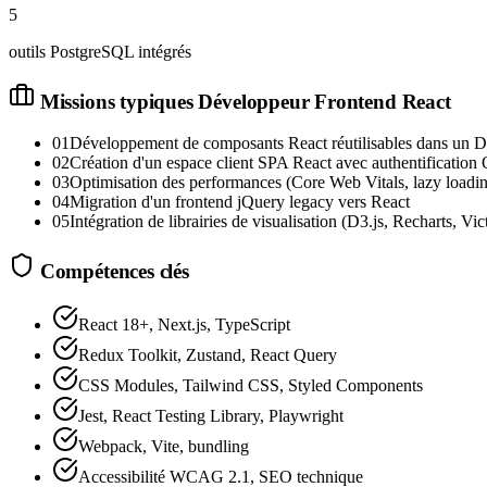
5
outils PostgreSQL intégrés
Missions typiques
Développeur Frontend React
01
Développement de composants React réutilisables dans un 
02
Création d'un espace client SPA React avec authentificatio
03
Optimisation des performances (Core Web Vitals, lazy loading
04
Migration d'un frontend jQuery legacy vers React
05
Intégration de librairies de visualisation (D3.js, Recharts, Vic
Compétences clés
React 18+, Next.js, TypeScript
Redux Toolkit, Zustand, React Query
CSS Modules, Tailwind CSS, Styled Components
Jest, React Testing Library, Playwright
Webpack, Vite, bundling
Accessibilité WCAG 2.1, SEO technique