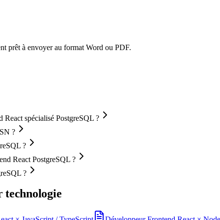
ment prêt à envoyer au format Word ou PDF.
d React spécialisé PostgreSQL ?
ESN ?
greSQL ?
ntend React PostgreSQL ?
tgreSQL ?
 technologie
eact
×
JavaScript / TypeScript
Développeur Frontend React
×
Node