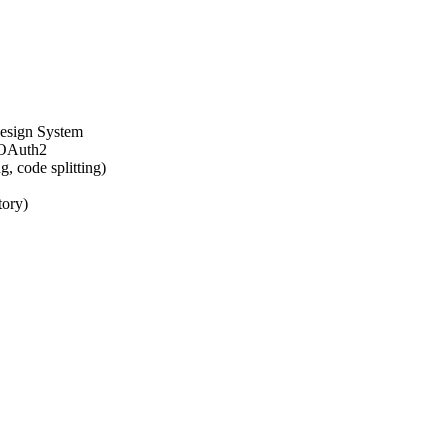
Design System
n OAuth2
, code splitting)
tory)