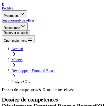
P
Profilya
Prestations
Sur-mesure
Nos offres
Ressources
Réserver un audit
Open main menu
Accueil
Métiers
Développeur Frontend React
PostgreSQL
Dossier de compétences
🔥
Demande
très élevée
Dossier de compétences
Développeur Frontend React
×
PostgreSQ