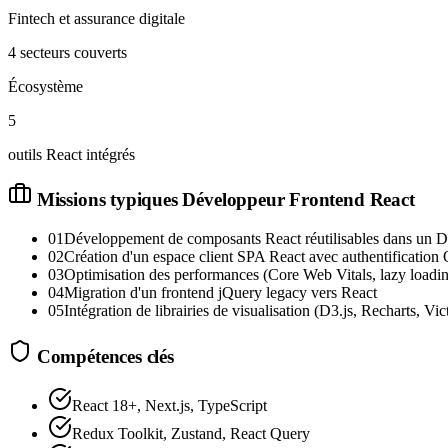
Fintech et assurance digitale
4 secteurs couverts
Écosystème
5
outils React intégrés
Missions typiques
Développeur Frontend React
01
Développement de composants React réutilisables dans un 
02
Création d'un espace client SPA React avec authentificatio
03
Optimisation des performances (Core Web Vitals, lazy loading
04
Migration d'un frontend jQuery legacy vers React
05
Intégration de librairies de visualisation (D3.js, Recharts, Vic
Compétences clés
React 18+, Next.js, TypeScript
Redux Toolkit, Zustand, React Query