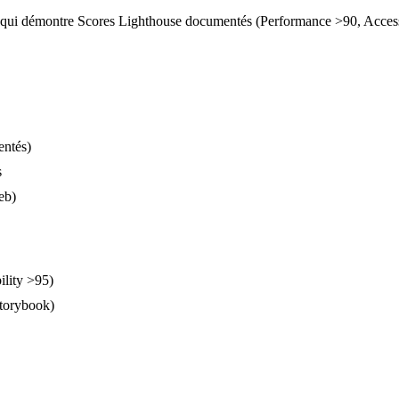
 qui démontre Scores Lighthouse documentés (Performance >90, Accessibi
entés)
s
eb)
lity >95)
Storybook)