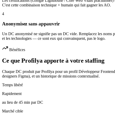
Les certifications (Google Lighthouse / Core Web Vitals practitioner) s
C'est cette combinaison technique + humain qui fait gagner les AO.
4
Anonymisez sans appauvrir
Un DC anonymisé ne signifie pas un DC vide. Remplacez les noms par l
et les technologies — ce sont eux qui convainquent, pas le logo.
Bénéfices
Ce que Profilya apporte à votre staffing
Chaque DC produit par Profilya pour un profil Développeur Frontend Rea
designers Figma), et un historique de missions contextualisé.
Temps libéré
Rapidement
au lieu de 45 min par DC
Marché cible