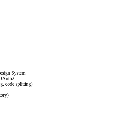
Design System
n OAuth2
, code splitting)
tory)