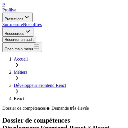
P
Profilya
Prestations
Sur-mesure
Nos offres
Ressources
Réserver un audit
Open main menu
Accueil
Métiers
Développeur Frontend React
React
Dossier de compétences
🔥
Demande
très élevée
Dossier de compétences
Développeur Frontend React
×
React