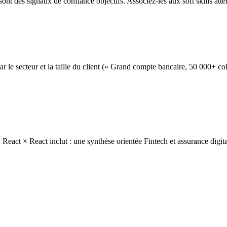
ont des signaux de confiance objectifs. Associez-les aux soft skills att
e secteur et la taille du client (« Grand compte bancaire, 50 000+ co
ct × React inclut : une synthèse orientée Fintech et assurance digitale,