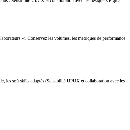
endus : Sensibilité UI/UX et collaboration avec les designers Figma.
llaborateurs »). Conservez les volumes, les métriques de performance
 les soft skills adaptés (Sensibilité UI/UX et collaboration avec les