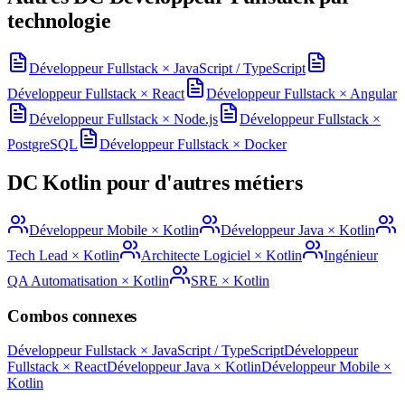
technologie
Développeur Fullstack
×
JavaScript / TypeScript
Développeur Fullstack
×
React
Développeur Fullstack
×
Angular
Développeur Fullstack
×
Node.js
Développeur Fullstack
×
PostgreSQL
Développeur Fullstack
×
Docker
DC
Kotlin
pour d'autres métiers
Développeur Mobile
×
Kotlin
Développeur Java
×
Kotlin
Tech Lead
×
Kotlin
Architecte Logiciel
×
Kotlin
Ingénieur
QA Automatisation
×
Kotlin
SRE
×
Kotlin
Combos connexes
Développeur Fullstack
×
JavaScript / TypeScript
Développeur
Fullstack
×
React
Développeur Java
×
Kotlin
Développeur Mobile
×
Kotlin