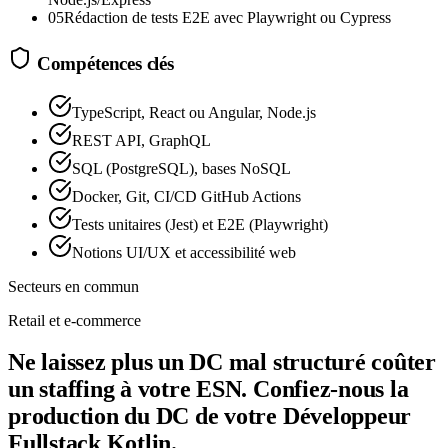
05
Rédaction de tests E2E avec Playwright ou Cypress
Compétences clés
TypeScript, React ou Angular, Node.js
REST API, GraphQL
SQL (PostgreSQL), bases NoSQL
Docker, Git, CI/CD GitHub Actions
Tests unitaires (Jest) et E2E (Playwright)
Notions UI/UX et accessibilité web
Secteurs en commun
Retail et e-commerce
Ne laissez plus un DC mal structuré coûter
un staffing à votre ESN. Confiez-nous la
production du DC de votre Développeur
Fullstack Kotlin.