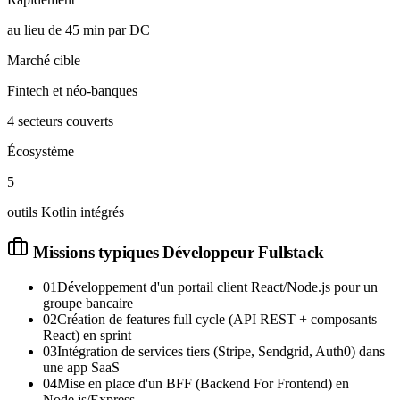
au lieu de 45 min par DC
Marché cible
Fintech et néo-banques
4 secteurs couverts
Écosystème
5
outils Kotlin intégrés
Missions typiques
Développeur Fullstack
01
Développement d'un portail client React/Node.js pour un
groupe bancaire
02
Création de features full cycle (API REST + composants
React) en sprint
03
Intégration de services tiers (Stripe, Sendgrid, Auth0) dans
une app SaaS
04
Mise en place d'un BFF (Backend For Frontend) en
Node.js/Express