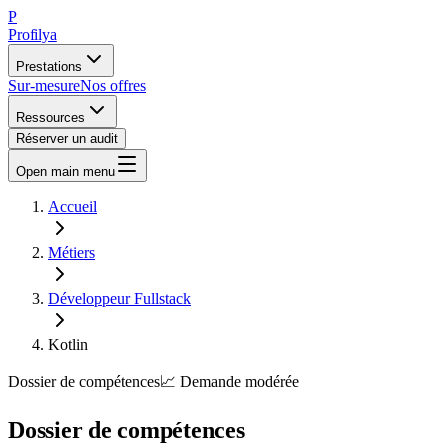
P
Profilya
Prestations
Sur-mesure
Nos offres
Ressources
Réserver un audit
Open main menu
Accueil
Métiers
Développeur Fullstack
Kotlin
Dossier de compétences
📈
Demande
modérée
Dossier de compétences