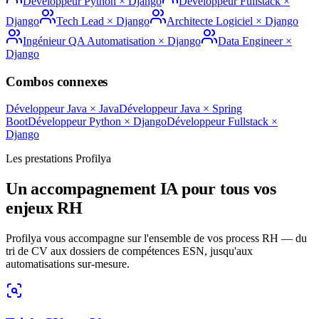
Développeur Python
×
Django
Développeur Fullstack
×
Django
Tech Lead
×
Django
Architecte Logiciel
×
Django
Ingénieur QA Automatisation
×
Django
Data Engineer
×
Django
Combos connexes
Développeur Java
×
Java
Développeur Java
×
Spring
Boot
Développeur Python
×
Django
Développeur Fullstack
×
Django
Les prestations Profilya
Un accompagnement IA pour tous vos
enjeux RH
Profilya vous accompagne sur l'ensemble de vos process RH — du
tri de CV aux dossiers de compétences ESN, jusqu'aux
automatisations sur-mesure.