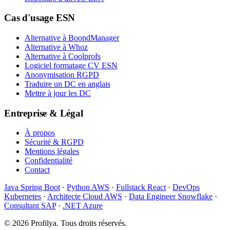
Cas d'usage ESN
Alternative à BoondManager
Alternative à Whoz
Alternative à Coolprofs
Logiciel formatage CV ESN
Anonymisation RGPD
Traduire un DC en anglais
Mettre à jour les DC
Entreprise & Légal
À propos
Sécurité & RGPD
Mentions légales
Confidentialité
Contact
Java Spring Boot
·
Python AWS
·
Fullstack React
·
DevOps
Kubernetes
·
Architecte Cloud AWS
·
Data Engineer Snowflake
·
Consultant SAP
·
.NET Azure
©
2026
Profilya. Tous droits réservés.