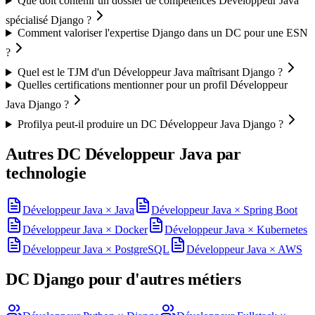
Que doit contenir un dossier de compétences Développeur Java
spécialisé Django ?
Comment valoriser l'expertise Django dans un DC pour une ESN
?
Quel est le TJM d'un Développeur Java maîtrisant Django ?
Quelles certifications mentionner pour un profil Développeur
Java Django ?
Profilya peut-il produire un DC Développeur Java Django ?
Autres DC
Développeur Java
par
technologie
Développeur Java
×
Java
Développeur Java
×
Spring Boot
Développeur Java
×
Docker
Développeur Java
×
Kubernetes
Développeur Java
×
PostgreSQL
Développeur Java
×
AWS
DC
Django
pour d'autres métiers