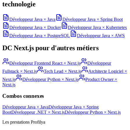
technologie
Développeur Java
×
Java
Développeur Java
×
Spring Boot
Développeur Java
×
Docker
Développeur Java
×
Kubernetes
Développeur Java
×
PostgreSQL
Développeur Java
×
AWS
DC
Next.js
pour d'autres métiers
Développeur Frontend React
×
Next.js
Développeur
Fullstack
×
Next.js
Tech Lead
×
Next.js
Architecte Logiciel
×
Next.js
Développeur Python
×
Next.js
Product Owner
×
Next.js
Combos connexes
Développeur Java
×
Java
Développeur Java
×
Spring
Boot
Développeur .NET
×
Next.js
Développeur Python
×
Next.js
Les prestations Profilya