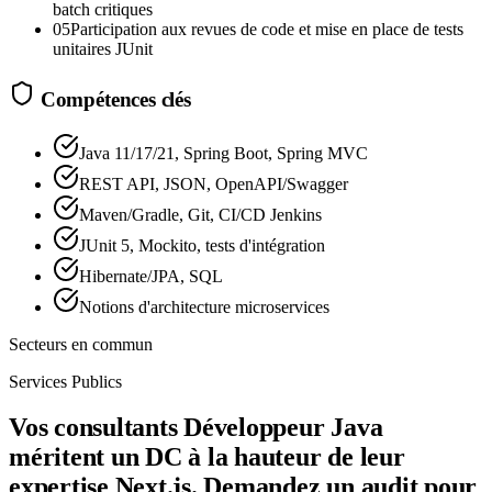
batch critiques
05
Participation aux revues de code et mise en place de tests
unitaires JUnit
Compétences clés
Java 11/17/21, Spring Boot, Spring MVC
REST API, JSON, OpenAPI/Swagger
Maven/Gradle, Git, CI/CD Jenkins
JUnit 5, Mockito, tests d'intégration
Hibernate/JPA, SQL
Notions d'architecture microservices
Secteurs en commun
Services Publics
Vos consultants Développeur Java
méritent un DC à la hauteur de leur
expertise Next.js. Demandez un audit pour