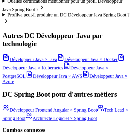
Quelles certifications mentionner pour un profil Développeur
Java Spring Boot ?
Profilya peut-il produire un DC Développeur Java Spring Boot ?
Autres DC
Développeur Java
par
technologie
Développeur Java
×
Java
Développeur Java
×
Docker
Développeur Java
×
Kubernetes
Développeur Java
×
PostgreSQL
Développeur Java
×
AWS
Développeur Java
×
Azure
DC
Spring Boot
pour d'autres métiers
Développeur Frontend Angular
×
Spring Boot
Tech Lead
×
Spring Boot
Architecte Logiciel
×
Spring Boot
Combos connexes