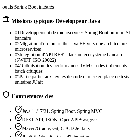
outils Spring Boot intégrés
Missions typiques
Développeur Java
01
Développement de microservices Spring Boot pour un SI
bancaire
02
Migration d'un monolithe Java EE vers une architecture
microservices
03
Intégration d'API REST dans un écosystème bancaire
(SWIFT, ISO 20022)
04
Optimisation des performances JVM sur des traitements
batch critiques
05
Participation aux revues de code et mise en place de tests
unitaires JUnit
Compétences clés
Java 11/17/21, Spring Boot, Spring MVC
REST API, JSON, OpenAPI/Swagger
Maven/Gradle, Git, CI/CD Jenkins
JUnit 5, Mockito, tests d'intégration