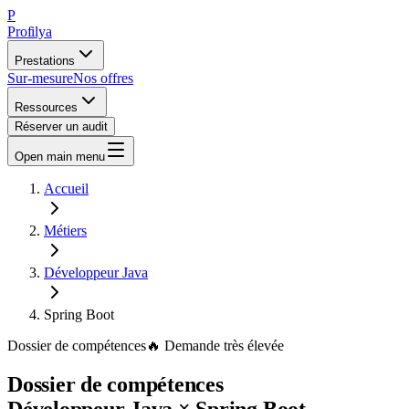
P
Profilya
Prestations
Sur-mesure
Nos offres
Ressources
Réserver un audit
Open main menu
Accueil
Métiers
Développeur Java
Spring Boot
Dossier de compétences
🔥
Demande
très élevée
Dossier de compétences
Développeur Java
×
Spring Boot