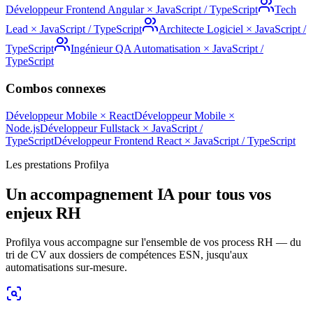
Développeur Frontend Angular
×
JavaScript / TypeScript
Tech
Lead
×
JavaScript / TypeScript
Architecte Logiciel
×
JavaScript /
TypeScript
Ingénieur QA Automatisation
×
JavaScript /
TypeScript
Combos connexes
Développeur Mobile
×
React
Développeur Mobile
×
Node.js
Développeur Fullstack
×
JavaScript /
TypeScript
Développeur Frontend React
×
JavaScript / TypeScript
Les prestations Profilya
Un accompagnement IA pour tous vos
enjeux RH
Profilya vous accompagne sur l'ensemble de vos process RH — du
tri de CV aux dossiers de compétences ESN, jusqu'aux
automatisations sur-mesure.