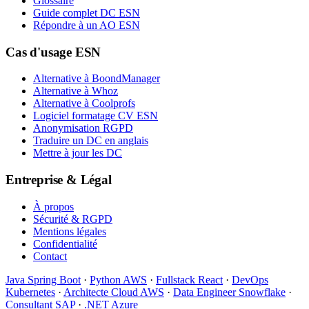
Glossaire
Guide complet DC ESN
Répondre à un AO ESN
Cas d'usage ESN
Alternative à BoondManager
Alternative à Whoz
Alternative à Coolprofs
Logiciel formatage CV ESN
Anonymisation RGPD
Traduire un DC en anglais
Mettre à jour les DC
Entreprise & Légal
À propos
Sécurité & RGPD
Mentions légales
Confidentialité
Contact
Java Spring Boot
·
Python AWS
·
Fullstack React
·
DevOps
Kubernetes
·
Architecte Cloud AWS
·
Data Engineer Snowflake
·
Consultant SAP
·
.NET Azure