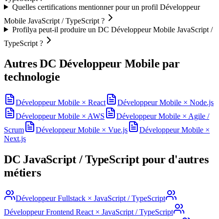
Quelles certifications mentionner pour un profil Développeur
Mobile JavaScript / TypeScript ?
Profilya peut-il produire un DC Développeur Mobile JavaScript /
TypeScript ?
Autres DC
Développeur Mobile
par
technologie
Développeur Mobile
×
React
Développeur Mobile
×
Node.js
Développeur Mobile
×
AWS
Développeur Mobile
×
Agile /
Scrum
Développeur Mobile
×
Vue.js
Développeur Mobile
×
Next.js
DC
JavaScript / TypeScript
pour d'autres
métiers
Développeur Fullstack
×
JavaScript / TypeScript
Développeur Frontend React
×
JavaScript / TypeScript