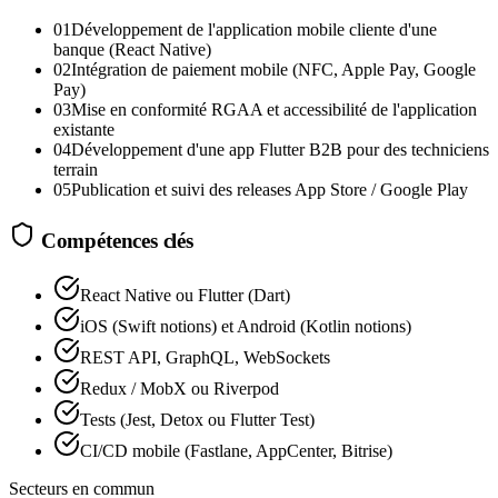
01
Développement de l'application mobile cliente d'une
banque (React Native)
02
Intégration de paiement mobile (NFC, Apple Pay, Google
Pay)
03
Mise en conformité RGAA et accessibilité de l'application
existante
04
Développement d'une app Flutter B2B pour des techniciens
terrain
05
Publication et suivi des releases App Store / Google Play
Compétences clés
React Native ou Flutter (Dart)
iOS (Swift notions) et Android (Kotlin notions)
REST API, GraphQL, WebSockets
Redux / MobX ou Riverpod
Tests (Jest, Detox ou Flutter Test)
CI/CD mobile (Fastlane, AppCenter, Bitrise)
Secteurs en commun