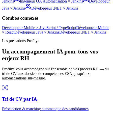
Jenkins
Ingénieur QA Automatisation
×
Jenkins
Développeur
Java
×
Jenkins
Développeur .NET
×
Jenkins
Combos connexes
Développeur Mobile
×
JavaScript / TypeScript
Développeur Mobile
×
React
Développeur Java
×
Jenkins
Développeur .NET
×
Jenkins
Les prestations Profilya
Un accompagnement IA pour tous vos
enjeux RH
Profilya vous accompagne sur l'ensemble de vos process RH — du
tri de CV aux dossiers de compétences ESN, jusqu'aux
automatisations sur-mesure.
Tri de CV par IA
Présélection & matching automatique des candidatures