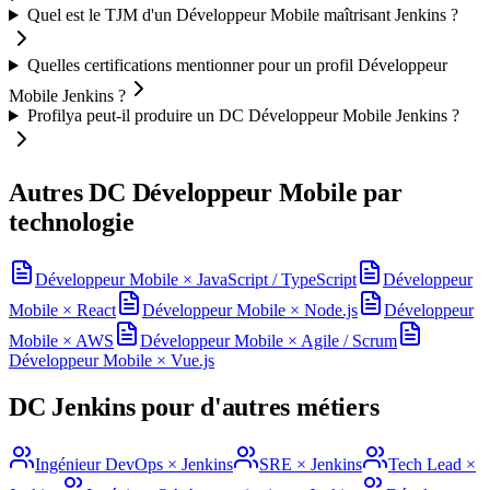
Quel est le TJM d'un Développeur Mobile maîtrisant Jenkins ?
Quelles certifications mentionner pour un profil Développeur
Mobile Jenkins ?
Profilya peut-il produire un DC Développeur Mobile Jenkins ?
Autres DC
Développeur Mobile
par
technologie
Développeur Mobile
×
JavaScript / TypeScript
Développeur
Mobile
×
React
Développeur Mobile
×
Node.js
Développeur
Mobile
×
AWS
Développeur Mobile
×
Agile / Scrum
Développeur Mobile
×
Vue.js
DC
Jenkins
pour d'autres métiers
Ingénieur DevOps
×
Jenkins
SRE
×
Jenkins
Tech Lead
×