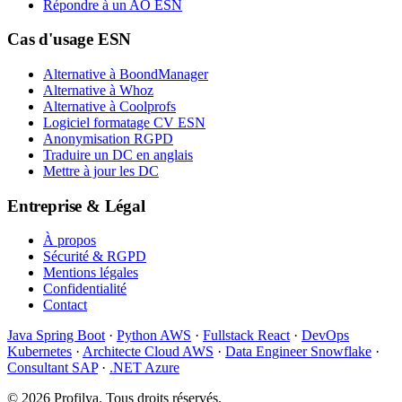
Répondre à un AO ESN
Cas d'usage ESN
Alternative à BoondManager
Alternative à Whoz
Alternative à Coolprofs
Logiciel formatage CV ESN
Anonymisation RGPD
Traduire un DC en anglais
Mettre à jour les DC
Entreprise & Légal
À propos
Sécurité & RGPD
Mentions légales
Confidentialité
Contact
Java Spring Boot
·
Python AWS
·
Fullstack React
·
DevOps
Kubernetes
·
Architecte Cloud AWS
·
Data Engineer Snowflake
·
Consultant SAP
·
.NET Azure
©
2026
Profilya. Tous droits réservés.