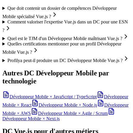
Que doit contenir un dossier de compétences Développeur
Mobile spécialisé Vue.js ?
Comment valoriser l'expertise Vue.js dans un DC pour une ESN
?
Quel est le TJM d'un Développeur Mobile maîtrisant Vue.js ?
Quelles certifications mentionner pour un profil Développeur
Mobile Vue.js ?
Profilya peut-il produire un DC Développeur Mobile Vue.js ?
Autres DC
Développeur Mobile
par
technologie
Développeur Mobile
×
JavaScript / TypeScript
Développeur
Mobile
×
React
Développeur Mobile
×
Node.js
Développeur
Mobile
×
AWS
Développeur Mobile
×
Agile / Scrum
Développeur Mobile
×
Next.js
DC
Vue.js
pour d'autres métiers