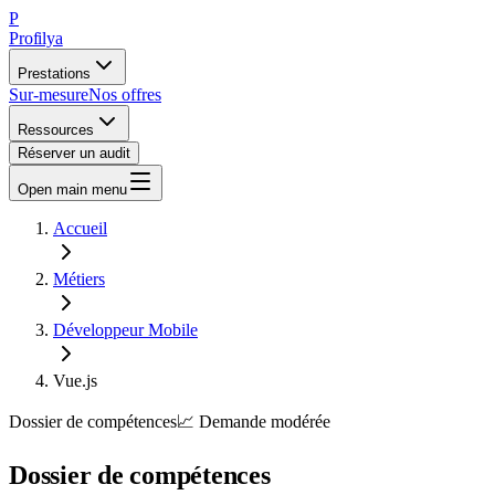
P
Profilya
Prestations
Sur-mesure
Nos offres
Ressources
Réserver un audit
Open main menu
Accueil
Métiers
Développeur Mobile
Vue.js
Dossier de compétences
📈
Demande
modérée
Dossier de compétences