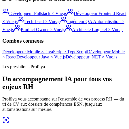
Développeur Fullstack
×
Vue.js
Développeur Frontend React
×
Vue.js
Tech Lead
×
Vue.js
Ingénieur QA Automatisation
×
Vue.js
Product Owner
×
Vue.js
Architecte Logiciel
×
Vue.js
Combos connexes
Développeur Mobile
×
JavaScript / TypeScript
Développeur Mobile
×
React
Développeur Java
×
Vue.js
Développeur .NET
×
Vue.js
Les prestations Profilya
Un accompagnement IA pour tous vos
enjeux RH
Profilya vous accompagne sur l'ensemble de vos process RH — du
tri de CV aux dossiers de compétences ESN, jusqu'aux
automatisations sur-mesure.