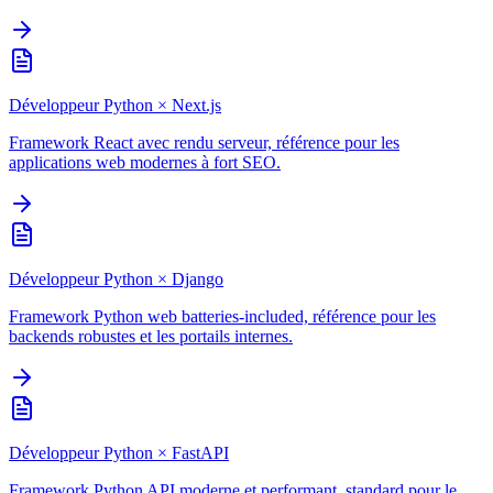
Développeur Python
×
Next.js
Framework React avec rendu serveur, référence pour les
applications web modernes à fort SEO.
Développeur Python
×
Django
Framework Python web batteries-included, référence pour les
backends robustes et les portails internes.
Développeur Python
×
FastAPI
Framework Python API moderne et performant, standard pour le