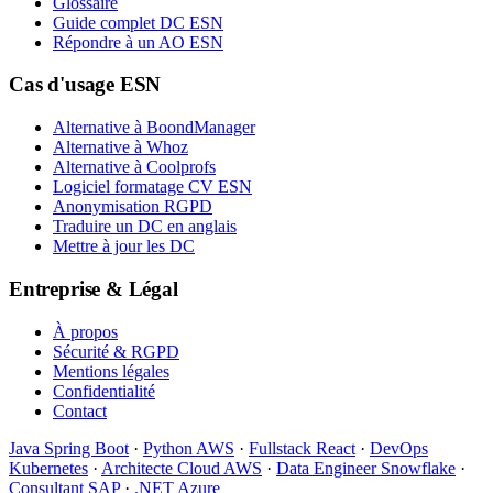
Glossaire
Guide complet DC ESN
Répondre à un AO ESN
Cas d'usage ESN
Alternative à BoondManager
Alternative à Whoz
Alternative à Coolprofs
Logiciel formatage CV ESN
Anonymisation RGPD
Traduire un DC en anglais
Mettre à jour les DC
Entreprise & Légal
À propos
Sécurité & RGPD
Mentions légales
Confidentialité
Contact
Java Spring Boot
·
Python AWS
·
Fullstack React
·
DevOps
Kubernetes
·
Architecte Cloud AWS
·
Data Engineer Snowflake
·
Consultant SAP
·
.NET Azure