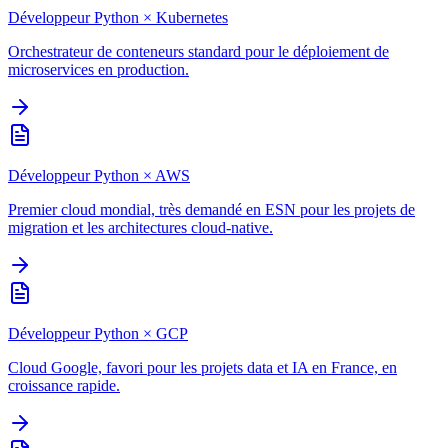
Développeur Python
×
Kubernetes
Orchestrateur de conteneurs standard pour le déploiement de
microservices en production.
Développeur Python
×
AWS
Premier cloud mondial, très demandé en ESN pour les projets de
migration et les architectures cloud-native.
Développeur Python
×
GCP
Cloud Google, favori pour les projets data et IA en France, en
croissance rapide.