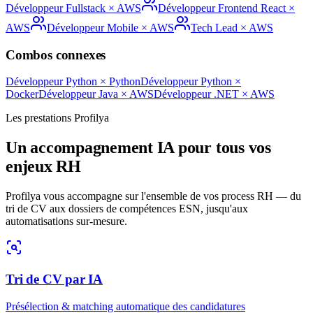
Développeur Fullstack
×
AWS
Développeur Frontend React
×
AWS
Développeur Mobile
×
AWS
Tech Lead
×
AWS
Combos connexes
Développeur Python
×
Python
Développeur Python
×
Docker
Développeur Java
×
AWS
Développeur .NET
×
AWS
Les prestations Profilya
Un accompagnement IA pour tous vos
enjeux RH
Profilya vous accompagne sur l'ensemble de vos process RH — du
tri de CV aux dossiers de compétences ESN, jusqu'aux
automatisations sur-mesure.
Tri de CV par IA
Présélection & matching automatique des candidatures