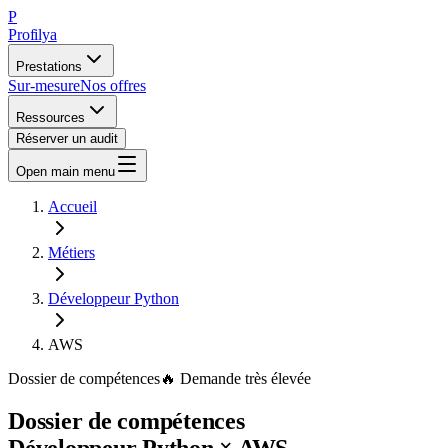
P
Profilya
Prestations
Sur-mesure
Nos offres
Ressources
Réserver un audit
Open main menu
Accueil
Métiers
Développeur Python
AWS
Dossier de compétences
🔥
Demande
très élevée
Dossier de compétences
Développeur Python
×
AWS