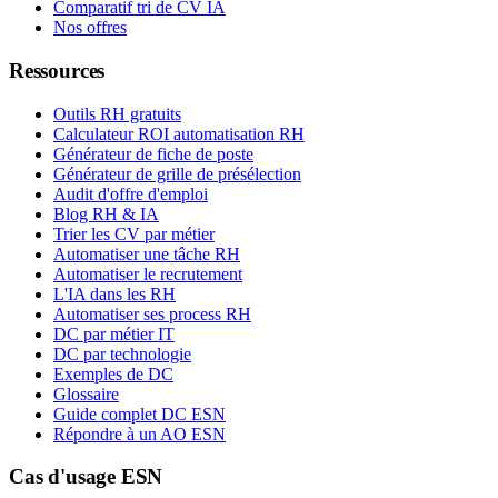
Comparatif tri de CV IA
Nos offres
Ressources
Outils RH gratuits
Calculateur ROI automatisation RH
Générateur de fiche de poste
Générateur de grille de présélection
Audit d'offre d'emploi
Blog RH & IA
Trier les CV par métier
Automatiser une tâche RH
Automatiser le recrutement
L'IA dans les RH
Automatiser ses process RH
DC par métier IT
DC par technologie
Exemples de DC
Glossaire
Guide complet DC ESN
Répondre à un AO ESN
Cas d'usage ESN