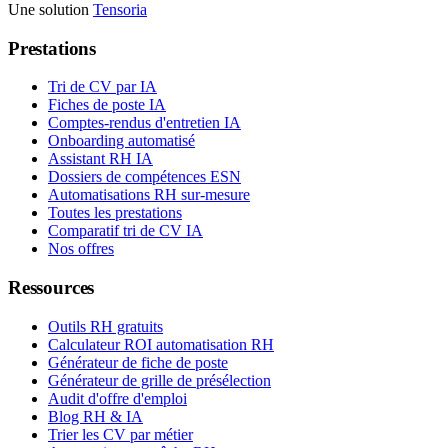
Une solution
Tensoria
Prestations
Tri de CV par IA
Fiches de poste IA
Comptes-rendus d'entretien IA
Onboarding automatisé
Assistant RH IA
Dossiers de compétences ESN
Automatisations RH sur-mesure
Toutes les prestations
Comparatif tri de CV IA
Nos offres
Ressources
Outils RH gratuits
Calculateur ROI automatisation RH
Générateur de fiche de poste
Générateur de grille de présélection
Audit d'offre d'emploi
Blog RH & IA
Trier les CV par métier