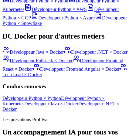
Développeur Python
×
Python
Développeur Python
×
Kubernetes
Développeur Python
×
AWS
Développeur
Python
×
GCP
Développeur Python
×
Azure
Développeur
Python
×
Snowflake
DC
Docker
pour d'autres métiers
Développeur Java
×
Docker
Développeur .NET
×
Docker
Développeur Fullstack
×
Docker
Développeur Frontend
React
×
Docker
Développeur Frontend Angular
×
Docker
Tech Lead
×
Docker
Combos connexes
Développeur Python
×
Python
Développeur Python
×
Kubernetes
Développeur Java
×
Docker
Développeur .NET
×
Docker
Les prestations Profilya
Un accompagnement IA pour tous vos