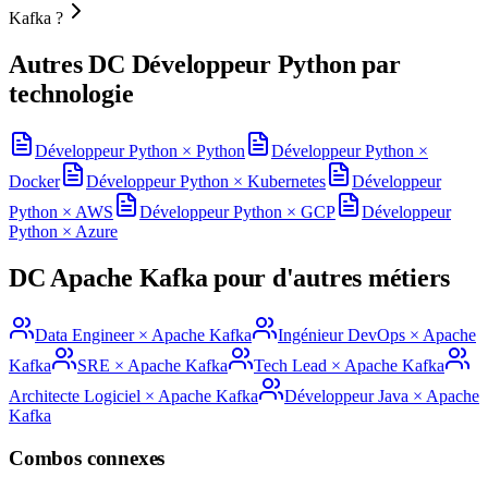
Kafka ?
Autres DC
Développeur Python
par
technologie
Développeur Python
×
Python
Développeur Python
×
Docker
Développeur Python
×
Kubernetes
Développeur
Python
×
AWS
Développeur Python
×
GCP
Développeur
Python
×
Azure
DC
Apache Kafka
pour d'autres métiers
Data Engineer
×
Apache Kafka
Ingénieur DevOps
×
Apache
Kafka
SRE
×
Apache Kafka
Tech Lead
×
Apache Kafka
Architecte Logiciel
×
Apache Kafka
Développeur Java
×
Apache
Kafka
Combos connexes