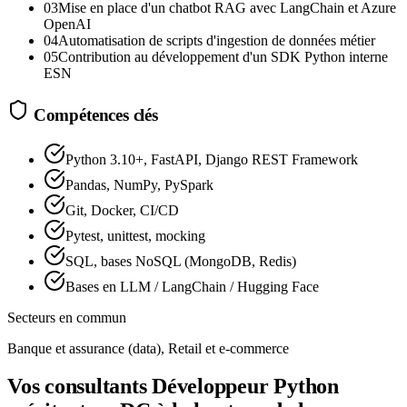
03
Mise en place d'un chatbot RAG avec LangChain et Azure
OpenAI
04
Automatisation de scripts d'ingestion de données métier
05
Contribution au développement d'un SDK Python interne
ESN
Compétences clés
Python 3.10+, FastAPI, Django REST Framework
Pandas, NumPy, PySpark
Git, Docker, CI/CD
Pytest, unittest, mocking
SQL, bases NoSQL (MongoDB, Redis)
Bases en LLM / LangChain / Hugging Face
Secteurs en commun
Banque et assurance (data), Retail et e-commerce
Vos consultants Développeur Python