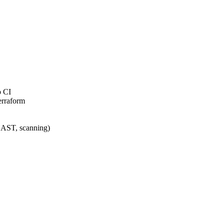
b CI
erraform
DAST, scanning)