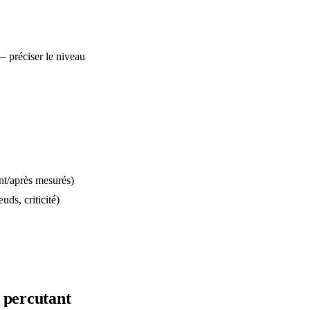
 préciser le niveau
ant/après mesurés)
ds, criticité)
percutant