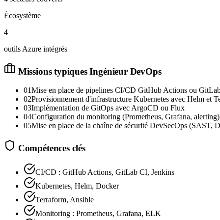
Écosystème
4
outils Azure intégrés
Missions typiques
Ingénieur DevOps
01
Mise en place de pipelines CI/CD GitHub Actions ou GitLa
02
Provisionnement d'infrastructure Kubernetes avec Helm et T
03
Implémentation de GitOps avec ArgoCD ou Flux
04
Configuration du monitoring (Prometheus, Grafana, alerting)
05
Mise en place de la chaîne de sécurité DevSecOps (SAST, 
Compétences clés
CI/CD : GitHub Actions, GitLab CI, Jenkins
Kubernetes, Helm, Docker
Terraform, Ansible
Monitoring : Prometheus, Grafana, ELK