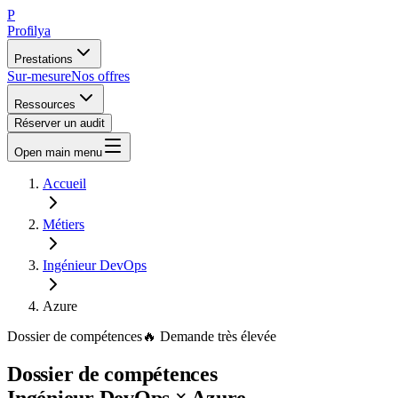
P
Profilya
Prestations
Sur-mesure
Nos offres
Ressources
Réserver un audit
Open main menu
Accueil
Métiers
Ingénieur DevOps
Azure
Dossier de compétences
🔥
Demande
très élevée
Dossier de compétences
Ingénieur DevOps
×
Azure