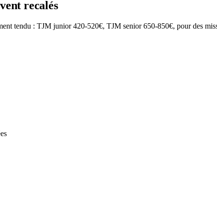
vent recalés
ment tendu : TJM junior 420-520€, TJM senior 650-850€, pour des missi
ées