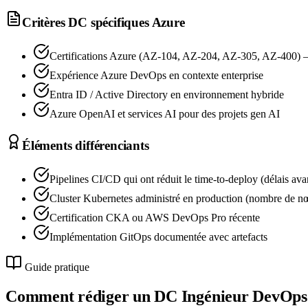
Critères DC spécifiques
Azure
Certifications Azure (AZ-104, AZ-204, AZ-305, AZ-400) —
Expérience Azure DevOps en contexte enterprise
Entra ID / Active Directory en environnement hybride
Azure OpenAI et services AI pour des projets gen AI
Éléments différenciants
Pipelines CI/CD qui ont réduit le time-to-deploy (délais av
Cluster Kubernetes administré en production (nombre de nœu
Certification CKA ou AWS DevOps Pro récente
Implémentation GitOps documentée avec artefacts
Guide pratique
Comment rédiger un DC
Ingénieur DevOps