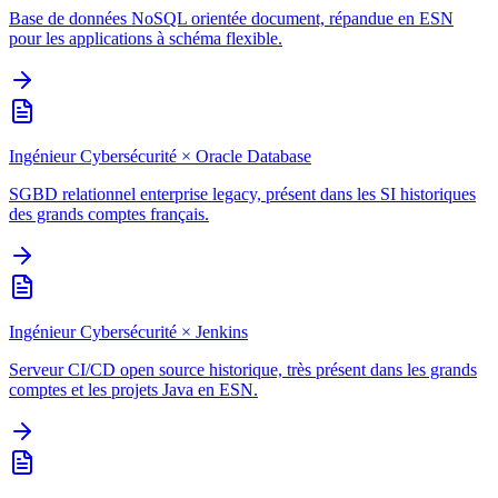
Base de données NoSQL orientée document, répandue en ESN
pour les applications à schéma flexible.
Ingénieur Cybersécurité
×
Oracle Database
SGBD relationnel enterprise legacy, présent dans les SI historiques
des grands comptes français.
Ingénieur Cybersécurité
×
Jenkins
Serveur CI/CD open source historique, très présent dans les grands
comptes et les projets Java en ESN.