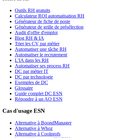
Outils RH gratuits
Calculateur ROI automatisation RH
Générateur de fiche de poste
Générateur de grille de présélection
Audit d'offre d'emploi
Blog RH & IA
Trier les CV par métier
Automatiser une tâche RH
Automatiser le recrutement
L'IA dans les RH
Automatiser ses process RH
DC par métier IT
DC par technologie
Exemples de DC
Glossaire
Guide complet DC ESN
Répondre à un AO ESN
Cas d'usage ESN
Alternative à BoondManager
Alternative à Whoz
Alternative à Coolprofs