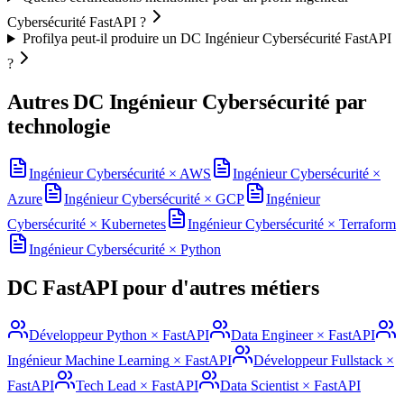
Cybersécurité FastAPI ?
Profilya peut-il produire un DC Ingénieur Cybersécurité FastAPI
?
Autres DC
Ingénieur Cybersécurité
par
technologie
Ingénieur Cybersécurité
×
AWS
Ingénieur Cybersécurité
×
Azure
Ingénieur Cybersécurité
×
GCP
Ingénieur
Cybersécurité
×
Kubernetes
Ingénieur Cybersécurité
×
Terraform
Ingénieur Cybersécurité
×
Python
DC
FastAPI
pour d'autres métiers
Développeur Python
×
FastAPI
Data Engineer
×
FastAPI
Ingénieur Machine Learning
×
FastAPI
Développeur Fullstack
×
FastAPI
Tech Lead
×
FastAPI
Data Scientist
×
FastAPI