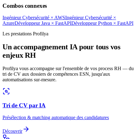
Combos connexes
Ingénieur Cybersécurité
×
AWS
Ingénieur Cybersécurité
×
Azure
Développeur Java
×
FastAPI
Développeur Python
×
FastAPI
Les prestations Profilya
Un accompagnement IA pour tous vos
enjeux RH
Profilya vous accompagne sur l'ensemble de vos process RH — du
tri de CV aux dossiers de compétences ESN, jusqu'aux
automatisations sur-mesure.
Tri de CV par IA
Présélection & matching automatique des candidatures
Découvrir