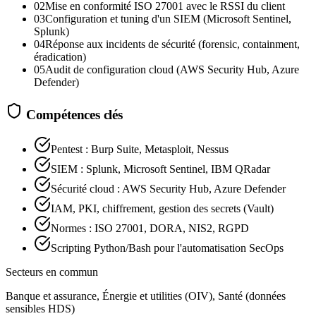
02
Mise en conformité ISO 27001 avec le RSSI du client
03
Configuration et tuning d'un SIEM (Microsoft Sentinel,
Splunk)
04
Réponse aux incidents de sécurité (forensic, containment,
éradication)
05
Audit de configuration cloud (AWS Security Hub, Azure
Defender)
Compétences clés
Pentest : Burp Suite, Metasploit, Nessus
SIEM : Splunk, Microsoft Sentinel, IBM QRadar
Sécurité cloud : AWS Security Hub, Azure Defender
IAM, PKI, chiffrement, gestion des secrets (Vault)
Normes : ISO 27001, DORA, NIS2, RGPD
Scripting Python/Bash pour l'automatisation SecOps
Secteurs en commun
Banque et assurance, Énergie et utilities (OIV), Santé (données
sensibles HDS)