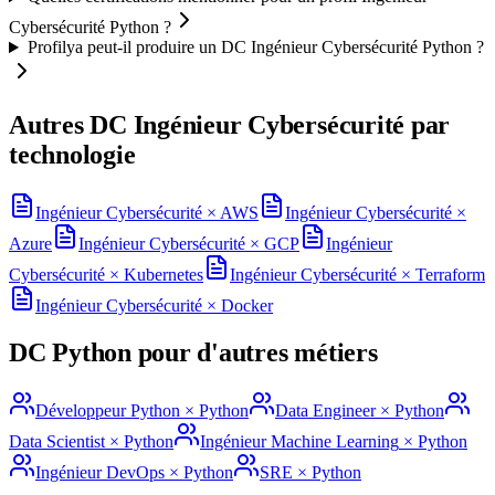
Cybersécurité Python ?
Profilya peut-il produire un DC Ingénieur Cybersécurité Python ?
Autres DC
Ingénieur Cybersécurité
par
technologie
Ingénieur Cybersécurité
×
AWS
Ingénieur Cybersécurité
×
Azure
Ingénieur Cybersécurité
×
GCP
Ingénieur
Cybersécurité
×
Kubernetes
Ingénieur Cybersécurité
×
Terraform
Ingénieur Cybersécurité
×
Docker
DC
Python
pour d'autres métiers
Développeur Python
×
Python
Data Engineer
×
Python
Data Scientist
×
Python
Ingénieur Machine Learning
×
Python
Ingénieur DevOps
×
Python
SRE
×
Python