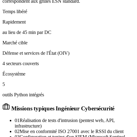
correspondent aux grilles ESN standard.
Temps libéré
Rapidement
au lieu de 45 min par DC
Marché cible
Défense et services de l'État (OIV)
4 secteurs couverts
Écosystème
5
outils Python intégrés
Missions typiques
Ingénieur Cybersécurité
01
Réalisation de tests d'intrusion (pentest web, API,
infrastructure)
02
Mise en conformité ISO 27001 avec le RSSI du client
03
Configuration et tuning d'un SIEM (Microsoft Sentinel,