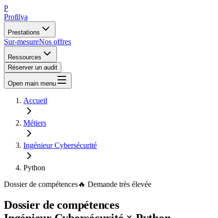
P
Profilya
Prestations
Sur-mesure
Nos offres
Ressources
Réserver un audit
Open main menu
Accueil
Métiers
Ingénieur Cybersécurité
Python
Dossier de compétences
🔥
Demande
très élevée
Dossier de compétences
Ingénieur Cybersécurité
×
Python