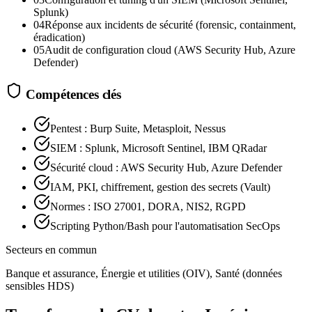
Splunk)
04
Réponse aux incidents de sécurité (forensic, containment,
éradication)
05
Audit de configuration cloud (AWS Security Hub, Azure
Defender)
Compétences clés
Pentest : Burp Suite, Metasploit, Nessus
SIEM : Splunk, Microsoft Sentinel, IBM QRadar
Sécurité cloud : AWS Security Hub, Azure Defender
IAM, PKI, chiffrement, gestion des secrets (Vault)
Normes : ISO 27001, DORA, NIS2, RGPD
Scripting Python/Bash pour l'automatisation SecOps
Secteurs en commun
Banque et assurance, Énergie et utilities (OIV), Santé (données
sensibles HDS)