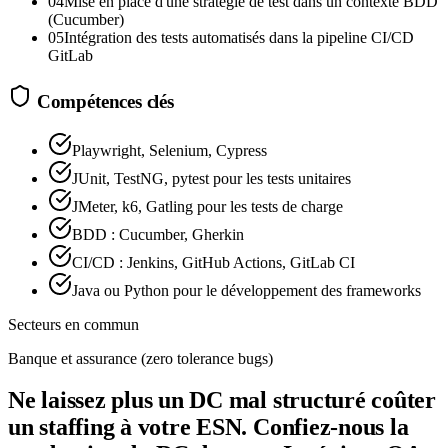
04
Mise en place d'une stratégie de test dans un contexte BDD
(Cucumber)
05
Intégration des tests automatisés dans la pipeline CI/CD
GitLab
Compétences clés
Playwright, Selenium, Cypress
JUnit, TestNG, pytest pour les tests unitaires
JMeter, k6, Gatling pour les tests de charge
BDD : Cucumber, Gherkin
CI/CD : Jenkins, GitHub Actions, GitLab CI
Java ou Python pour le développement des frameworks
Secteurs en commun
Banque et assurance (zero tolerance bugs)
Ne laissez plus un DC mal structuré coûter
un staffing à votre ESN. Confiez-nous la