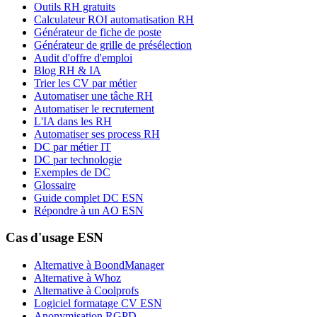
Outils RH gratuits
Calculateur ROI automatisation RH
Générateur de fiche de poste
Générateur de grille de présélection
Audit d'offre d'emploi
Blog RH & IA
Trier les CV par métier
Automatiser une tâche RH
Automatiser le recrutement
L'IA dans les RH
Automatiser ses process RH
DC par métier IT
DC par technologie
Exemples de DC
Glossaire
Guide complet DC ESN
Répondre à un AO ESN
Cas d'usage ESN
Alternative à BoondManager
Alternative à Whoz
Alternative à Coolprofs
Logiciel formatage CV ESN
Anonymisation RGPD