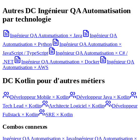
Autres DC
Ingénieur QA Automatisation
par technologie
Ingénieur QA Automatisation
×
Java
Ingénieur QA
Automatisation
×
Python
Ingénieur QA Automatisation
×
JavaScript / TypeScript
Ingénieur QA Automatisation
×
C# /
.NET
Ingénieur QA Automatisation
×
Docker
Ingénieur QA
Automatisation
×
AWS
DC
Kotlin
pour d'autres métiers
Développeur Mobile
×
Kotlin
Développeur Java
×
Kotlin
Tech Lead
×
Kotlin
Architecte Logiciel
×
Kotlin
Développeur
Fullstack
×
Kotlin
SRE
×
Kotlin
Combos connexes
Ingénieur QA Automatisation
×
Java
Ingénieur QA Automatisation
×