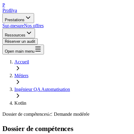
P
Profilya
Prestations
Sur-mesure
Nos offres
Ressources
Réserver un audit
Open main menu
Accueil
Métiers
Ingénieur QA Automatisation
Kotlin
Dossier de compétences
📈
Demande
modérée
Dossier de compétences