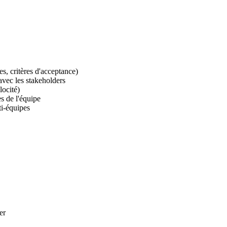
es, critères d'acceptance)
avec les stakeholders
locité)
s de l'équipe
i-équipes
er