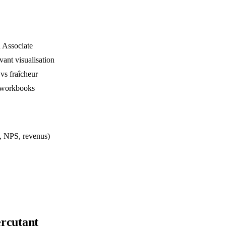
d Associate
ant visualisation
vs fraîcheur
s workbooks
n, NPS, revenus)
rcutant