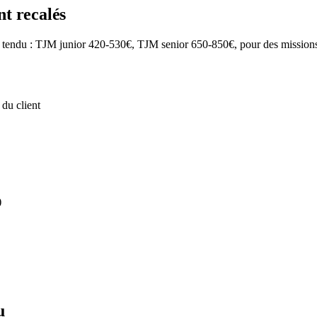
nt recalés
tendu : TJM junior 420-530€, TJM senior 650-850€, pour des missions d
du client
)
u