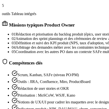
5
outils Tableau intégrés
Missions typiques
Product Owner
01
Rédaction et priorisation du backlog produit (épics, user stori
02
Animation des sprint plannings et des cérémonies de review 
03
Définition et suivi des KPI produit (NPS, taux d'adoption, vé
04
Arbitrage des demandes métier avec les contraintes technique
05
Coordination avec les autres PO dans un contexte SAFe mult
Compétences clés
Scrum, Kanban, SAFe (niveau PO/PM)
Outils : JIRA, Confluence, Miro, ProductBoard
Rédaction de user stories et OKR
Priorisation : MoSCoW, WSJF, Kano
Notions de UX/UI pour cadrer les maquettes avec le design
Indicateurs produit : NPS, DAU/MAU, churn, conversion