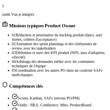
5
outils Vue.js intégrés
Missions typiques
Product Owner
01
Rédaction et priorisation du backlog produit (épics, user
stories, critères d'acceptance)
02
Animation des sprint plannings et des cérémonies de
review avec les stakeholders
03
Définition et suivi des KPI produit (NPS, taux d'adoption,
vélocité)
04
Arbitrage des demandes métier avec les contraintes
techniques de l'équipe
05
Coordination avec les autres PO dans un contexte SAFe
multi-équipes
Compétences clés
Scrum, Kanban, SAFe (niveau PO/PM)
Outils : JIRA, Confluence, Miro, ProductBoard