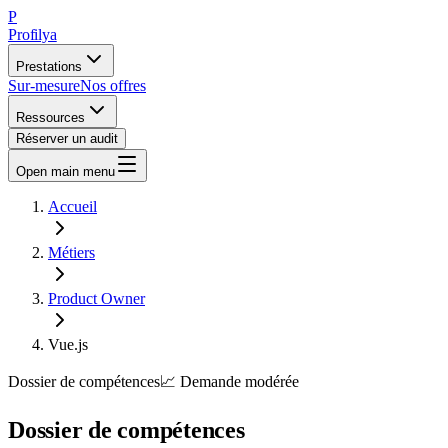
P
Profilya
Prestations
Sur-mesure
Nos offres
Ressources
Réserver un audit
Open main menu
Accueil
Métiers
Product Owner
Vue.js
Dossier de compétences
📈
Demande
modérée
Dossier de compétences