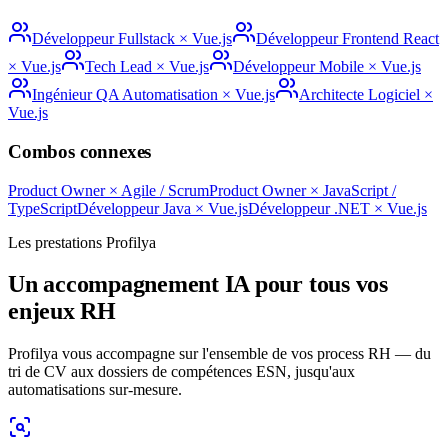
Développeur Fullstack
×
Vue.js
Développeur Frontend React
×
Vue.js
Tech Lead
×
Vue.js
Développeur Mobile
×
Vue.js
Ingénieur QA Automatisation
×
Vue.js
Architecte Logiciel
×
Vue.js
Combos connexes
Product Owner
×
Agile / Scrum
Product Owner
×
JavaScript /
TypeScript
Développeur Java
×
Vue.js
Développeur .NET
×
Vue.js
Les prestations Profilya
Un accompagnement IA pour tous vos
enjeux RH
Profilya vous accompagne sur l'ensemble de vos process RH — du
tri de CV aux dossiers de compétences ESN, jusqu'aux
automatisations sur-mesure.