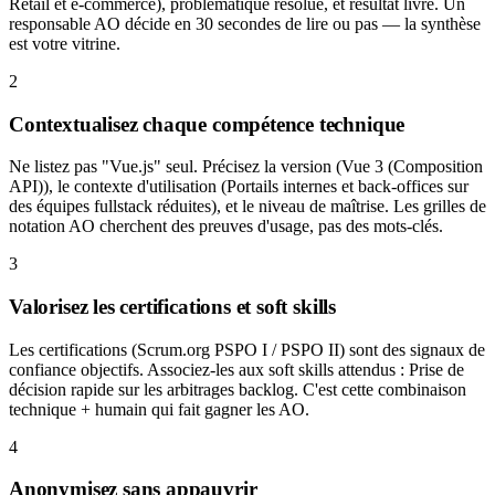
Retail et e-commerce), problématique résolue, et résultat livré. Un
responsable AO décide en 30 secondes de lire ou pas — la synthèse
est votre vitrine.
2
Contextualisez chaque compétence technique
Ne listez pas "Vue.js" seul. Précisez la version (Vue 3 (Composition
API)), le contexte d'utilisation (Portails internes et back-offices sur
des équipes fullstack réduites), et le niveau de maîtrise. Les grilles de
notation AO cherchent des preuves d'usage, pas des mots-clés.
3
Valorisez les certifications et soft skills
Les certifications (Scrum.org PSPO I / PSPO II) sont des signaux de
confiance objectifs. Associez-les aux soft skills attendus : Prise de
décision rapide sur les arbitrages backlog. C'est cette combinaison
technique + humain qui fait gagner les AO.
4
Anonymisez sans appauvrir