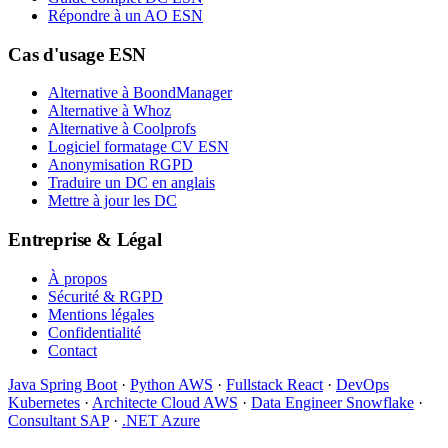
Répondre à un AO ESN
Cas d'usage ESN
Alternative à BoondManager
Alternative à Whoz
Alternative à Coolprofs
Logiciel formatage CV ESN
Anonymisation RGPD
Traduire un DC en anglais
Mettre à jour les DC
Entreprise & Légal
À propos
Sécurité & RGPD
Mentions légales
Confidentialité
Contact
Java Spring Boot
·
Python AWS
·
Fullstack React
·
DevOps
Kubernetes
·
Architecte Cloud AWS
·
Data Engineer Snowflake
·
Consultant SAP
·
.NET Azure