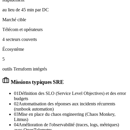
au lieu de 45 min par DC
Marché cible
Télécom et opérateurs
4 secteurs couverts
Écosystème
5
outils Terraform intégrés
Missions typiques
SRE
01
Définition des SLO (Service Level Objectives) et des error
budgets
02
Automatisation des réponses aux incidents récurrents
(runbook automation)
03
Mise en place du chaos engineering (Chaos Monkey,
Litmus)
04
Amélioration de l'observabilité (traces, logs, métriques)
avec OpenTelemetry