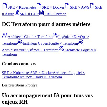
SRE
×
Kubernetes
SRE
×
Docker
SRE
×
AWS
SRE
×
Azure
SRE
×
GCP
SRE
×
Python
DC
Terraform
pour d'autres métiers
Architecte Cloud
×
Terraform
Ingénieur DevOps
×
Terraform
Ingénieur Cybersécurité
×
Terraform
Administrateur Systèmes
×
Terraform
Architecte Logiciel
×
Terraform
Combos connexes
SRE
×
Kubernetes
SRE
×
Docker
Architecte Logiciel
×
Terraform
Architecte Cloud
×
Terraform
Les prestations Profilya
Un accompagnement IA pour tous vos
enjeux RH