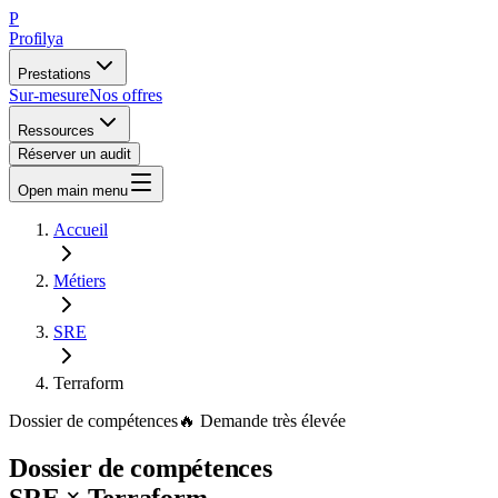
P
Profilya
Prestations
Sur-mesure
Nos offres
Ressources
Réserver un audit
Open main menu
Accueil
Métiers
SRE
Terraform
Dossier de compétences
🔥
Demande
très élevée
Dossier de compétences
SRE
×
Terraform