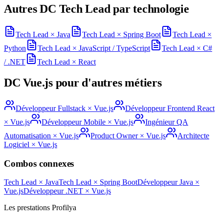
Autres DC
Tech Lead
par technologie
Tech Lead
×
Java
Tech Lead
×
Spring Boot
Tech Lead
×
Python
Tech Lead
×
JavaScript / TypeScript
Tech Lead
×
C#
/ .NET
Tech Lead
×
React
DC
Vue.js
pour d'autres métiers
Développeur Fullstack
×
Vue.js
Développeur Frontend React
×
Vue.js
Développeur Mobile
×
Vue.js
Ingénieur QA
Automatisation
×
Vue.js
Product Owner
×
Vue.js
Architecte
Logiciel
×
Vue.js
Combos connexes
Tech Lead
×
Java
Tech Lead
×
Spring Boot
Développeur Java
×
Vue.js
Développeur .NET
×
Vue.js
Les prestations Profilya