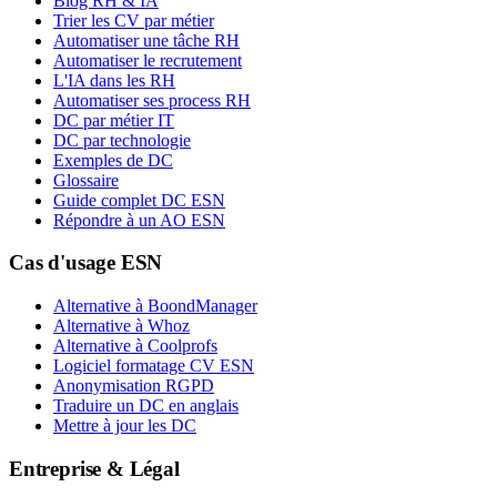
Blog RH & IA
Trier les CV par métier
Automatiser une tâche RH
Automatiser le recrutement
L'IA dans les RH
Automatiser ses process RH
DC par métier IT
DC par technologie
Exemples de DC
Glossaire
Guide complet DC ESN
Répondre à un AO ESN
Cas d'usage ESN
Alternative à BoondManager
Alternative à Whoz
Alternative à Coolprofs
Logiciel formatage CV ESN
Anonymisation RGPD
Traduire un DC en anglais
Mettre à jour les DC
Entreprise & Légal