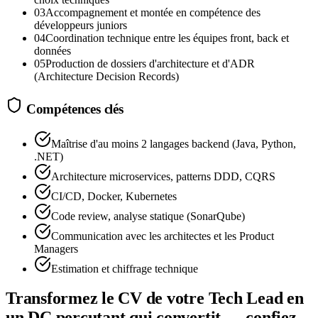
03
Accompagnement et montée en compétence des
développeurs juniors
04
Coordination technique entre les équipes front, back et
données
05
Production de dossiers d'architecture et d'ADR
(Architecture Decision Records)
Compétences clés
Maîtrise d'au moins 2 langages backend (Java, Python,
.NET)
Architecture microservices, patterns DDD, CQRS
CI/CD, Docker, Kubernetes
Code review, analyse statique (SonarQube)
Communication avec les architectes et les Product
Managers
Estimation et chiffrage technique
Transformez le CV de votre Tech Lead en
un DC percutant qui convertit — confiez