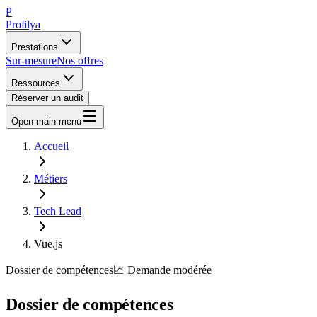
P
Profilya
Prestations
Sur-mesure
Nos offres
Ressources
Réserver un audit
Open main menu
Accueil
Métiers
Tech Lead
Vue.js
Dossier de compétences
📈
Demande
modérée
Dossier de compétences