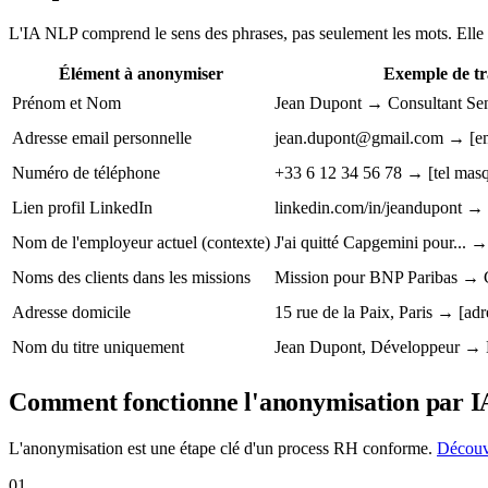
L'IA NLP comprend le sens des phrases, pas seulement les mots. Elle 
Élément à anonymiser
Exemple de t
Prénom et Nom
Jean Dupont → Consultant Sen
Adresse email personnelle
jean.dupont@gmail.com → [em
Numéro de téléphone
+33 6 12 34 56 78 → [tel mas
Lien profil LinkedIn
linkedin.com/in/jeandupont →
Nom de l'employeur actuel (contexte)
J'ai quitté Capgemini pour... 
Noms des clients dans les missions
Mission pour BNP Paribas → 
Adresse domicile
15 rue de la Paix, Paris → [ad
Nom du titre uniquement
Jean Dupont, Développeur →
Comment fonctionne l'anonymisation par I
L'anonymisation est une étape clé d'un process RH conforme.
Découvr
01