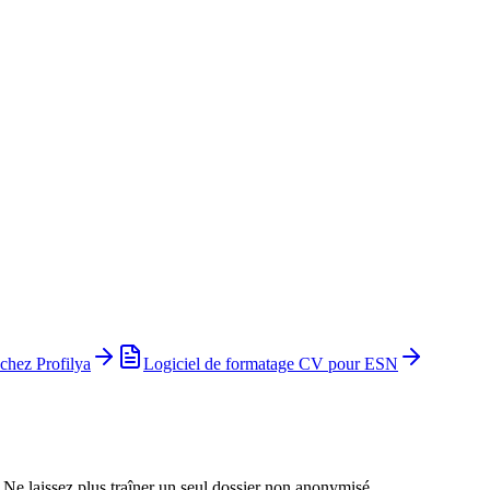
chez Profilya
Logiciel de formatage CV pour ESN
 laissez plus traîner un seul dossier non anonymisé.