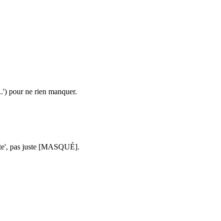
..') pour ne rien manquer.
pte', pas juste [MASQUÉ].