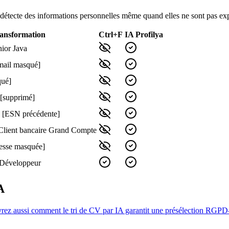
détecte des informations personnelles même quand elles ne sont pas expl
ransformation
Ctrl+F
IA Profilya
ior Java
ail masqué]
qué]
 [supprimé]
→ [ESN précédente]
Client bancaire Grand Compte
resse masquée]
 Développeur
A
ez aussi comment le tri de CV par IA garantit une présélection RGPD