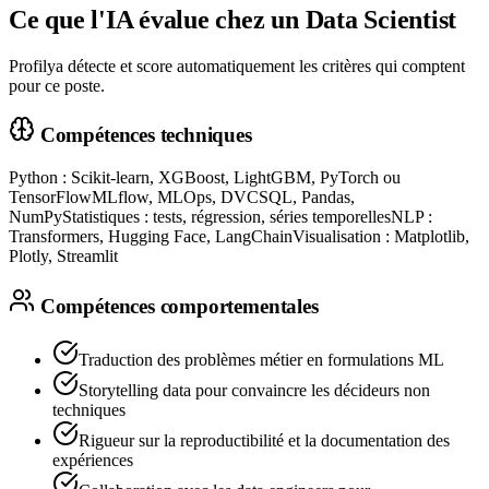
Ce que l'IA évalue chez un
Data Scientist
Profilya détecte et score automatiquement les critères qui comptent
pour ce poste.
Compétences techniques
Python : Scikit-learn, XGBoost, LightGBM, PyTorch ou
TensorFlow
MLflow, MLOps, DVC
SQL, Pandas,
NumPy
Statistiques : tests, régression, séries temporelles
NLP :
Transformers, Hugging Face, LangChain
Visualisation : Matplotlib,
Plotly, Streamlit
Compétences comportementales
Traduction des problèmes métier en formulations ML
Storytelling data pour convaincre les décideurs non
techniques
Rigueur sur la reproductibilité et la documentation des
expériences