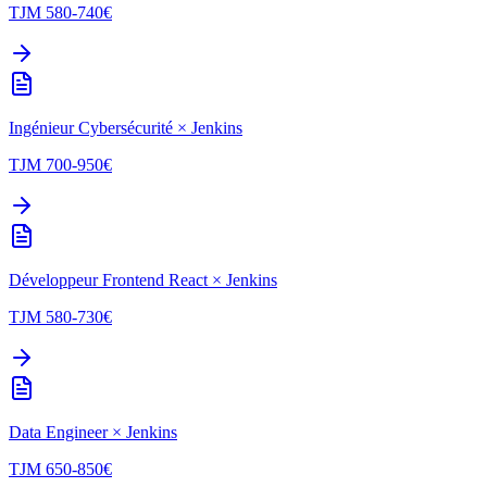
TJM
580-740
€
Ingénieur Cybersécurité
×
Jenkins
TJM
700-950
€
Développeur Frontend React
×
Jenkins
TJM
580-730
€
Data Engineer
×
Jenkins
TJM
650-850
€