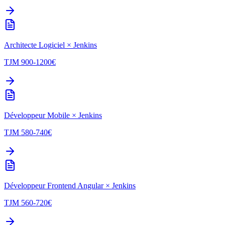
Architecte Logiciel
×
Jenkins
TJM
900-1200
€
Développeur Mobile
×
Jenkins
TJM
580-740
€
Développeur Frontend Angular
×
Jenkins
TJM
560-720
€