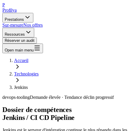
P
Profilya
Prestations
Sur-mesure
Nos offres
Ressources
Réserver un audit
Open main menu
Accueil
Technologies
Jenkins
devops-tooling
Demande
élevée
· Tendance
déclin progressif
Dossier de compétences
Jenkins / CI CD Pipeline
Jenkins est le serveur d'intégration continue le plus répandu dans les