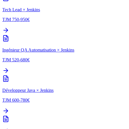
Tech Lead
×
Jenkins
TJM
750-950
€
Ingénieur QA Automatisation
×
Jenkins
TJM
520-680
€
Développeur Java
×
Jenkins
TJM
600-780
€