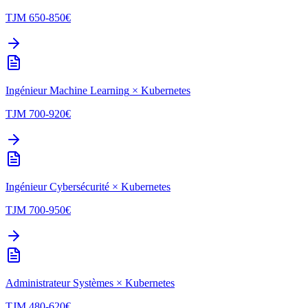
TJM
650-850
€
Ingénieur Machine Learning
×
Kubernetes
TJM
700-920
€
Ingénieur Cybersécurité
×
Kubernetes
TJM
700-950
€
Administrateur Systèmes
×
Kubernetes
TJM
480-620
€