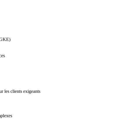
, GKE)
ces
 les clients exigeants
mplexes