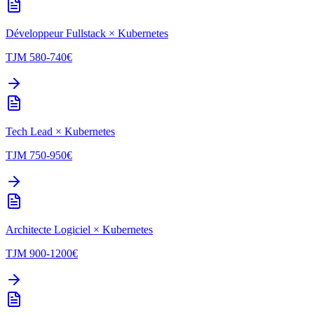
Développeur Fullstack
×
Kubernetes
TJM
580-740
€
Tech Lead
×
Kubernetes
TJM
750-950
€
Architecte Logiciel
×
Kubernetes
TJM
900-1200
€