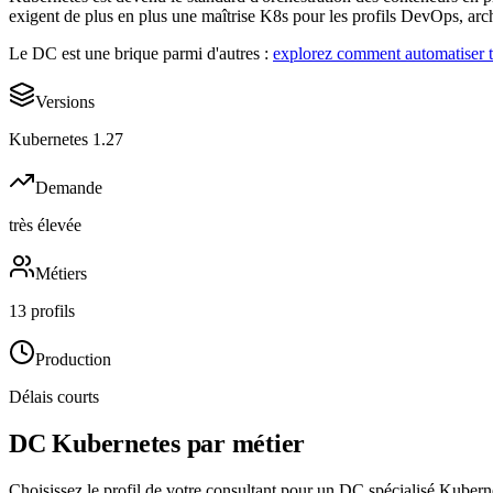
exigent de plus en plus une maîtrise K8s pour les profils DevOps, arc
Le DC est une brique parmi d'autres :
explorez comment automatiser to
Versions
Kubernetes 1.27
Demande
très élevée
Métiers
13 profils
Production
Délais courts
DC
Kubernetes
par métier
Choisissez le profil de votre consultant pour un DC spécialisé
Kubern