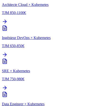
Architecte Cloud
×
Kubernetes
TJM
850-1100
€
Ingénieur DevOps
×
Kubernetes
TJM
650-850
€
SRE
×
Kubernetes
TJM
750-980
€
Data Engineer
×
Kubernetes