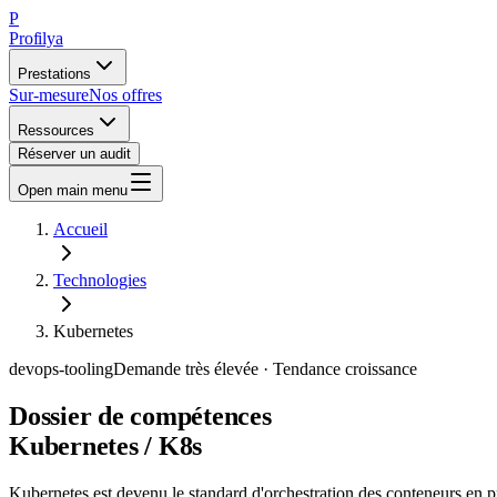
P
Profilya
Prestations
Sur-mesure
Nos offres
Ressources
Réserver un audit
Open main menu
Accueil
Technologies
Kubernetes
devops-tooling
Demande
très élevée
· Tendance
croissance
Dossier de compétences
Kubernetes / K8s
Kubernetes est devenu le standard d'orchestration des conteneurs en p