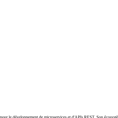
pour le développement de microservices et d'APIs REST. Son écosystèm