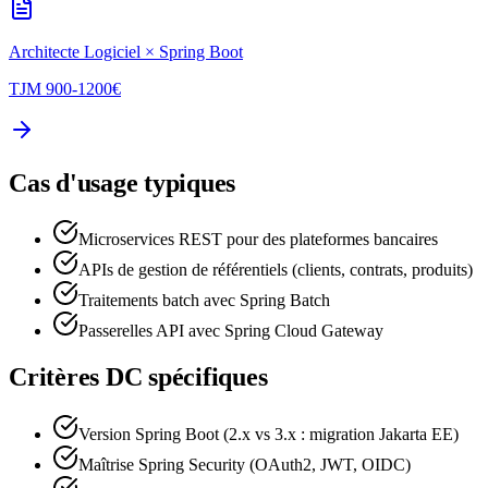
Architecte Logiciel
×
Spring Boot
TJM
900-1200
€
Cas d'usage typiques
Microservices REST pour des plateformes bancaires
APIs de gestion de référentiels (clients, contrats, produits)
Traitements batch avec Spring Batch
Passerelles API avec Spring Cloud Gateway
Critères DC spécifiques
Version Spring Boot (2.x vs 3.x : migration Jakarta EE)
Maîtrise Spring Security (OAuth2, JWT, OIDC)