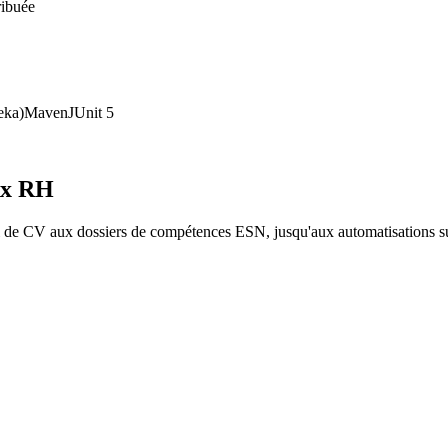
ribuée
eka)
Maven
JUnit 5
ux RH
 de CV aux dossiers de compétences ESN, jusqu'aux automatisations s