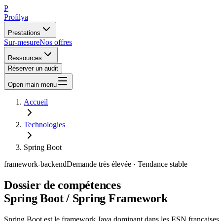
P
Profilya
Prestations
Sur-mesure
Nos offres
Ressources
Réserver un audit
Open main menu
Accueil
Technologies
Spring Boot
framework-backend
Demande
très élevée
· Tendance
stable
Dossier de compétences
Spring Boot / Spring Framework
Spring Boot est le framework Java dominant dans les ESN françaises 