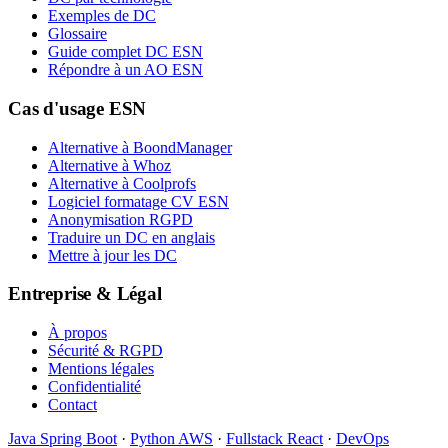
Exemples de DC
Glossaire
Guide complet DC ESN
Répondre à un AO ESN
Cas d'usage ESN
Alternative à BoondManager
Alternative à Whoz
Alternative à Coolprofs
Logiciel formatage CV ESN
Anonymisation RGPD
Traduire un DC en anglais
Mettre à jour les DC
Entreprise & Légal
À propos
Sécurité & RGPD
Mentions légales
Confidentialité
Contact
Java Spring Boot
·
Python AWS
·
Fullstack React
·
DevOps